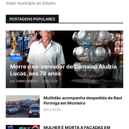
maior município do Estado.
POSTAGENS POPULARES
CARIRI
Morre o ex-vereador de Camalaú Aluízio
Lucas, aos 78 anos
por
FABIO BRITO
-
7/26/2026
Multidão acompanha despedida de Raul
Formiga em Monteiro
8/03/2026
MULHER É MORTA A FACADAS EM