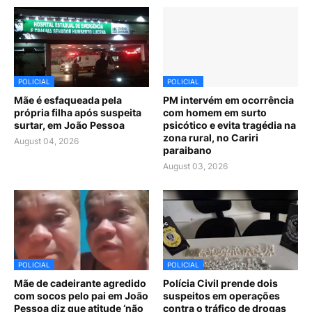
POLICIAL
POLICIAL
Mãe é esfaqueada pela
PM intervém em ocorrência
própria filha após suspeita
com homem em surto
surtar, em João Pessoa
psicótico e evita tragédia na
zona rural, no Cariri
August 04, 2026
paraibano
August 03, 2026
POLICIAL
POLICIAL
Mãe de cadeirante agredido
Polícia Civil prende dois
com socos pelo pai em João
suspeitos em operações
Pessoa diz que atitude ‘não
contra o tráfico de drogas