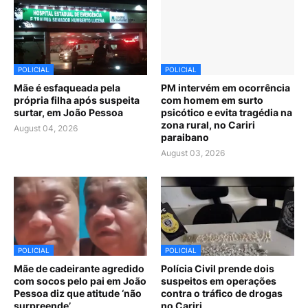
POLICIAL
POLICIAL
Mãe é esfaqueada pela
PM intervém em ocorrência
própria filha após suspeita
com homem em surto
surtar, em João Pessoa
psicótico e evita tragédia na
zona rural, no Cariri
August 04, 2026
paraibano
August 03, 2026
POLICIAL
POLICIAL
Mãe de cadeirante agredido
Polícia Civil prende dois
com socos pelo pai em João
suspeitos em operações
Pessoa diz que atitude ‘não
contra o tráfico de drogas
surpreende’
no Cariri