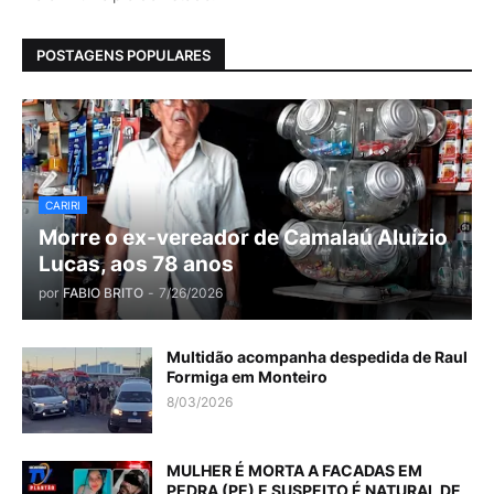
POSTAGENS POPULARES
CARIRI
Morre o ex-vereador de Camalaú Aluízio
Lucas, aos 78 anos
por
FABIO BRITO
-
7/26/2026
Multidão acompanha despedida de Raul
Formiga em Monteiro
8/03/2026
MULHER É MORTA A FACADAS EM
PEDRA (PE) E SUSPEITO É NATURAL DE