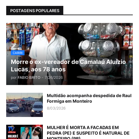
POSTAGENS POPULARES
CARIRI
Morre o ex-vereador de Camalaú Aluízio
Lucas, aos 78 anos
por
FABIO BRITO
-
7/26/2026
Multidão acompanha despedida de Raul
Formiga em Monteiro
8/03/2026
MULHER É MORTA A FACADAS EM
PEDRA (PE) E SUSPEITO É NATURAL DE
MONTEIRO (PB)