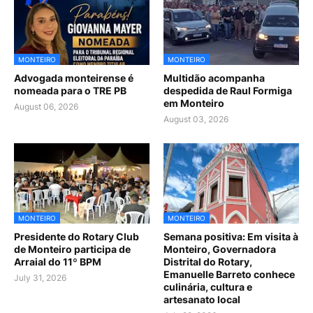
MONTEIRO
MONTEIRO
Advogada monteirense é
Multidão acompanha
nomeada para o TRE PB
despedida de Raul Formiga
em Monteiro
August 06, 2026
August 03, 2026
MONTEIRO
MONTEIRO
Presidente do Rotary Club
Semana positiva: Em visita à
de Monteiro participa de
Monteiro, Governadora
Arraial do 11º BPM
Distrital do Rotary,
Emanuelle Barreto conhece
July 31, 2026
culinária, cultura e
artesanato local