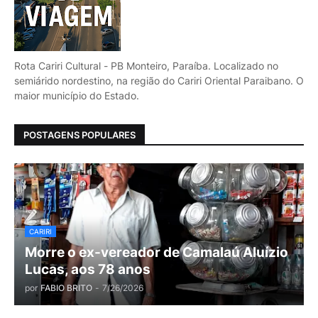
Rota Cariri Cultural - PB Monteiro, Paraíba. Localizado no
semiárido nordestino, na região do Cariri Oriental Paraibano. O
maior município do Estado.
POSTAGENS POPULARES
CARIRI
Morre o ex-vereador de Camalaú Aluízio
Lucas, aos 78 anos
por
FABIO BRITO
-
7/26/2026