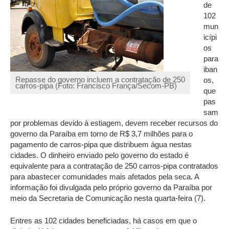
de
102
mun
icípi
os
para
iban
Repasse do governo incluem a contratação de 250
os,
carros-pipa (Foto: Francisco França/Secom-PB)
que
pas
sam
por problemas devido à estiagem, devem receber recursos do
governo da Paraíba em torno de R$ 3,7 milhões para o
pagamento de carros-pipa que distribuem água nestas
cidades. O dinheiro enviado pelo governo do estado é
equivalente para a contratação de 250 carros-pipa contratados
para abastecer comunidades mais afetados pela seca. A
informação foi divulgada pelo próprio governo da Paraíba por
meio da Secretaria de Comunicação nesta quarta-feira (7).
Entres as 102 cidades beneficiadas, há casos em que o