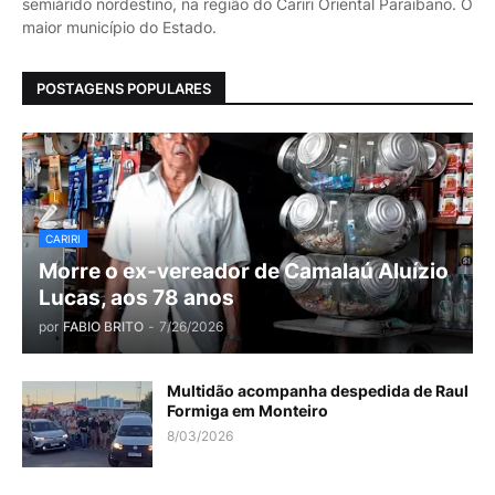
semiárido nordestino, na região do Cariri Oriental Paraibano. O
maior município do Estado.
POSTAGENS POPULARES
CARIRI
Morre o ex-vereador de Camalaú Aluízio
Lucas, aos 78 anos
por
FABIO BRITO
-
7/26/2026
Multidão acompanha despedida de Raul
Formiga em Monteiro
8/03/2026