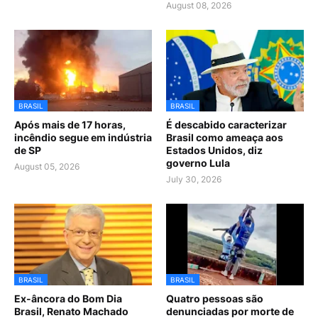
August 08, 2026
BRASIL
BRASIL
Após mais de 17 horas,
É descabido caracterizar
incêndio segue em indústria
Brasil como ameaça aos
de SP
Estados Unidos, diz
governo Lula
August 05, 2026
July 30, 2026
BRASIL
BRASIL
Ex-âncora do Bom Dia
Quatro pessoas são
Brasil, Renato Machado
denunciadas por morte de