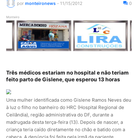
por
monteironews
-
11/15/2012
0
Monteiro
Três médicos estariam no hospital e não teriam
feito parto de Gislene, que esperou 13 horas
Uma mulher identificada como Gislene Ramos Neves deu
à luz o filho no banheiro do HRC (Hospital Regional de
Ceilândia), região administrativa do DF, durante a
madrugada desta terça-feira (13). Depois de nascer, a
criança teria caído diretamente no chão e batido com a
cabeça. A denúncia foi feita pela irmã da paciente,