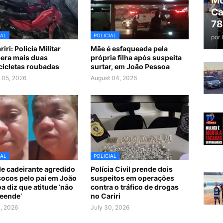
Mo
Ca
78
IAL
POLICIAL
por
iri: Polícia Militar
Mãe é esfaqueada pela
era mais duas
própria filha após suspeita
icletas roubadas
surtar, em João Pessoa
 05, 2026
August 04, 2026
IAL
POLICIAL
e cadeirante agredido
Polícia Civil prende dois
ocos pelo pai em João
suspeitos em operações
a diz que atitude ‘não
contra o tráfico de drogas
eende’
no Cariri
1, 2026
July 30, 2026