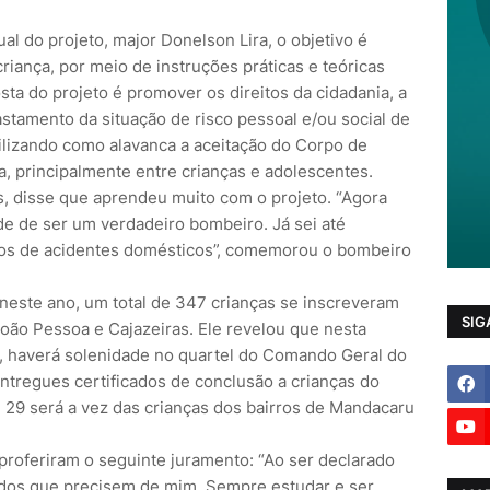
l do projeto, major Donelson Lira, o objetivo é
criança, por meio de instruções práticas e teóricas
sta do projeto é promover os direitos da cidadania, a
fastamento da situação de risco pessoal e/ou social de
tilizando como alavanca a aceitação do Corpo de
, principalmente entre crianças e adolescentes.
s, disse que aprendeu muito com o projeto. “Agora
de de ser um verdadeiro bombeiro. Já sei até
sos de acidentes domésticos”, comemorou o bombeiro
neste ano, um total de 347 crianças se inscreveram
SIG
oão Pessoa e Cajazeiras. Ele revelou que nesta
ras, haverá solenidade no quartel do Comando Geral do
tregues certificados de conclusão a crianças do
 e 29 será a vez das crianças dos bairros de Mandacaru
 proferiram o seguinte juramento: “Ao ser declarado
odos que precisem de mim. Sempre estudar e ser