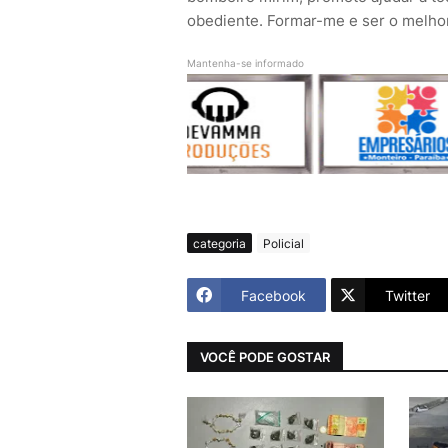
obediente. Formar-me e ser o melhor
Mantenha-se informado
categoria
Policial
Facebook
Twitter
VOCÊ PODE GOSTAR