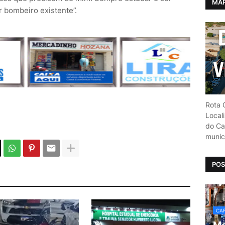
MAP
 bombeiro existente”.
Rota C
Local
do Car
munic
POS
CAR