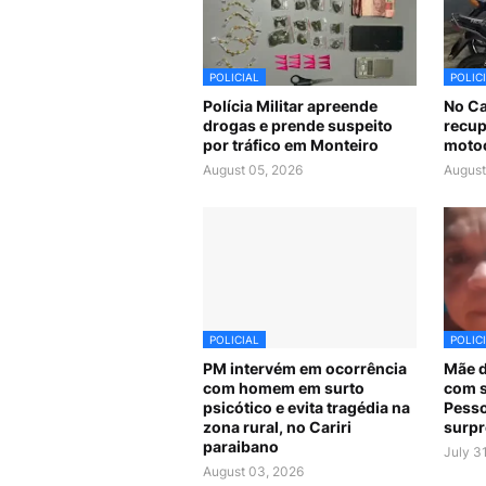
POLICIAL
POLIC
Polícia Militar apreende
No Car
drogas e prende suspeito
recup
por tráfico em Monteiro
motoc
August 05, 2026
August
POLICIAL
POLIC
PM intervém em ocorrência
Mãe d
com homem em surto
com s
psicótico e evita tragédia na
Pesso
zona rural, no Cariri
surpr
paraibano
July 3
August 03, 2026