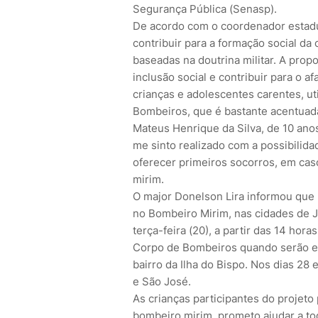
Segurança Pública (Senasp).
De acordo com o coordenador estadua
contribuir para a formação social da 
baseadas na doutrina militar. A propo
inclusão social e contribuir para o a
crianças e adolescentes carentes, u
Bombeiros, que é bastante acentuada
Mateus Henrique da Silva, de 10 ano
me sinto realizado com a possibilida
oferecer primeiros socorros, em ca
mirim.
O major Donelson Lira informou que 
no Bombeiro Mirim, nas cidades de J
terça-feira (20), a partir das 14 ho
Corpo de Bombeiros quando serão en
bairro da Ilha do Bispo. Nos dias 28
e São José.
As crianças participantes do projeto
bombeiro mirim, prometo ajudar a t