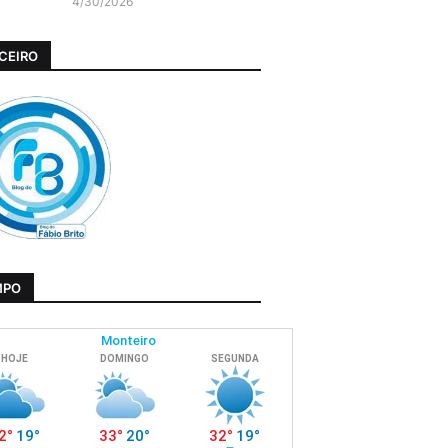
4/30/2026
CEIRO
MPO