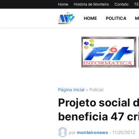
Home
História de Monteiro
Contato
TE
HOME
POLITICA
M
Página inicial
Policial
Projeto social
beneficia 47 cr
por
monteironews
-
11/20/2012