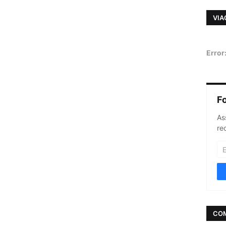
VIA
Error
F
As
re
CO