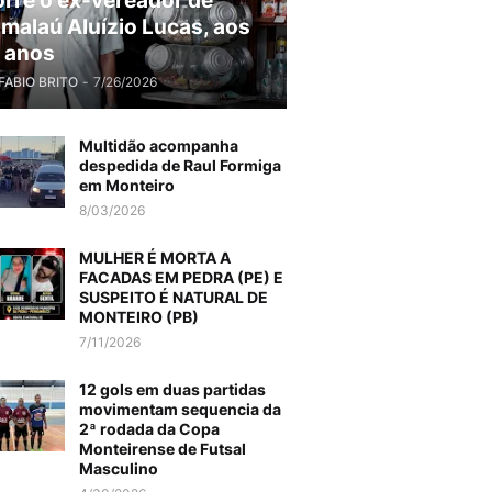
rre o ex-vereador de
malaú Aluízio Lucas, aos
 anos
FABIO BRITO
-
7/26/2026
Multidão acompanha
despedida de Raul Formiga
em Monteiro
8/03/2026
MULHER É MORTA A
FACADAS EM PEDRA (PE) E
SUSPEITO É NATURAL DE
MONTEIRO (PB)
7/11/2026
12 gols em duas partidas
movimentam sequencia da
2ª rodada da Copa
Monteirense de Futsal
Masculino