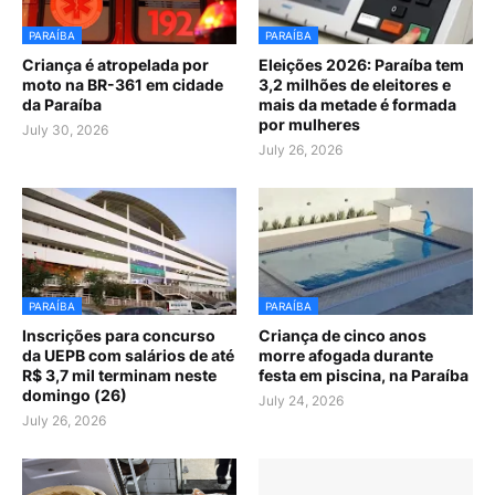
PARAÍBA
PARAÍBA
Criança é atropelada por
Eleições 2026: Paraíba tem
moto na BR-361 em cidade
3,2 milhões de eleitores e
da Paraíba
mais da metade é formada
por mulheres
July 30, 2026
July 26, 2026
PARAÍBA
PARAÍBA
Inscrições para concurso
Criança de cinco anos
da UEPB com salários de até
morre afogada durante
R$ 3,7 mil terminam neste
festa em piscina, na Paraíba
domingo (26)
July 24, 2026
July 26, 2026