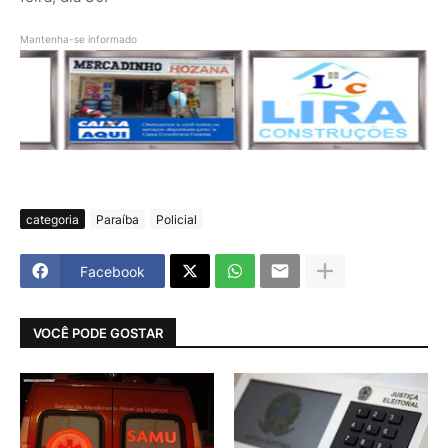
Mantenha-se informado
categoria
Paraíba
Policial
Facebook
VOCÊ PODE GOSTAR