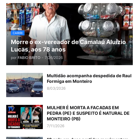
CARIRI
Morre o ex-vereador de Camalaú Aluízio
Lucas, aos 78 anos
por
FABIO BRITO
-
7/26/2026
Multidão acompanha despedida de Raul
Formiga em Monteiro
8/03/2026
MULHER É MORTA A FACADAS EM
PEDRA (PE) E SUSPEITO É NATURAL DE
MONTEIRO (PB)
7/11/2026