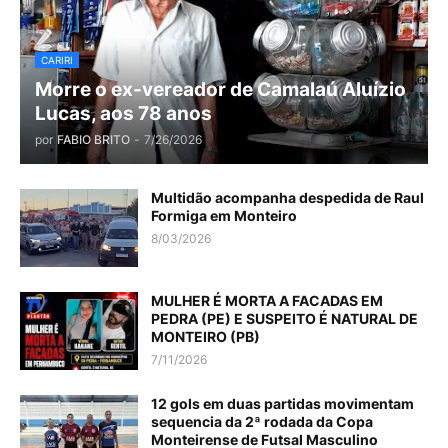
CARIRI
Morre o ex-vereador de Camalaú Aluízio
Lucas, aos 78 anos
por
FABIO BRITO
-
7/26/2026
Multidão acompanha despedida de Raul
Formiga em Monteiro
8/03/2026
MULHER É MORTA A FACADAS EM
PEDRA (PE) E SUSPEITO É NATURAL DE
MONTEIRO (PB)
7/11/2026
12 gols em duas partidas movimentam
sequencia da 2ª rodada da Copa
Monteirense de Futsal Masculino