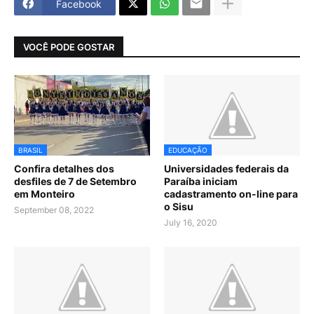
Facebook
VOCÊ PODE GOSTAR
BRASIL
EDUCAÇÃO
Confira detalhes dos
Universidades federais da
desfiles de 7 de Setembro
Paraíba iniciam
em Monteiro
cadastramento on-line para
o Sisu
September 08, 2022
July 16, 2020