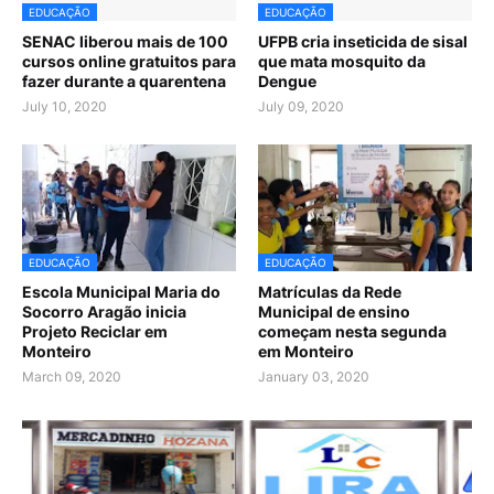
EDUCAÇÃO
EDUCAÇÃO
SENAC liberou mais de 100
UFPB cria inseticida de sisal
cursos online gratuitos para
que mata mosquito da
fazer durante a quarentena
Dengue
July 10, 2020
July 09, 2020
EDUCAÇÃO
EDUCAÇÃO
Escola Municipal Maria do
Matrículas da Rede
Socorro Aragão inicia
Municipal de ensino
Projeto Reciclar em
começam nesta segunda
Monteiro
em Monteiro
March 09, 2020
January 03, 2020