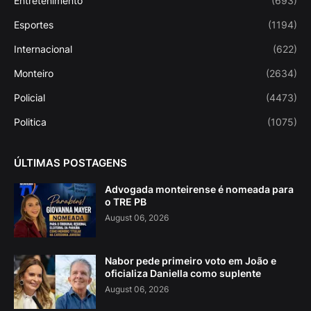
Entretenimento
(693)
Esportes
(1194)
Internacional
(622)
Monteiro
(2634)
Policial
(4473)
Politica
(1075)
ÚLTIMAS POSTAGENS
Advogada monteirense é nomeada para
o TRE PB
August 06, 2026
Nabor pede primeiro voto em João e
oficializa Daniella como suplente
August 06, 2026