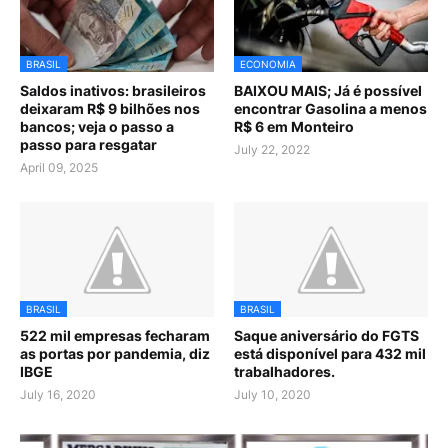
BRASIL
ECONOMIA
Saldos inativos: brasileiros
BAIXOU MAIS; Já é possível
deixaram R$ 9 bilhões nos
encontrar Gasolina a menos
bancos; veja o passo a
R$ 6 em Monteiro
passo para resgatar
July 22, 2022
April 09, 2025
BRASIL
BRASIL
522 mil empresas fecharam
Saque aniversário do FGTS
as portas por pandemia, diz
está disponível para 432 mil
IBGE
trabalhadores.
July 16, 2020
July 10, 2020