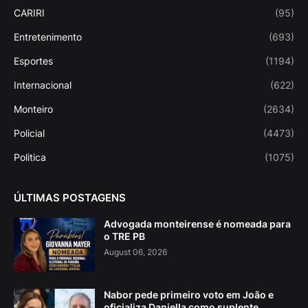
CARIRI
(95)
Entretenimento
(693)
Esportes
(1194)
Internacional
(622)
Monteiro
(2634)
Policial
(4473)
Politica
(1075)
ÚLTIMAS POSTAGENS
Advogada monteirense é nomeada para
o TRE PB
August 06, 2026
Nabor pede primeiro voto em João e
oficializa Daniella como suplente