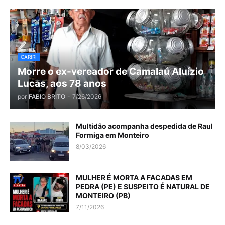
CARIRI
Morre o ex-vereador de Camalaú Aluízio
Lucas, aos 78 anos
por
FABIO BRITO
-
7/26/2026
Multidão acompanha despedida de Raul
Formiga em Monteiro
8/03/2026
MULHER É MORTA A FACADAS EM
PEDRA (PE) E SUSPEITO É NATURAL DE
MONTEIRO (PB)
7/11/2026