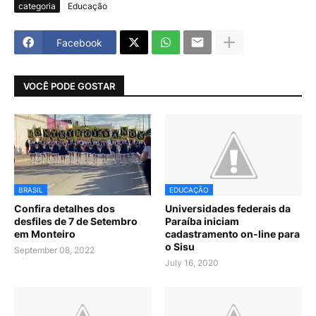
categoria
Educação
Facebook
VOCÊ PODE GOSTAR
BRASIL
EDUCAÇÃO
Confira detalhes dos
Universidades federais da
desfiles de 7 de Setembro
Paraíba iniciam
em Monteiro
cadastramento on-line para
o Sisu
September 08, 2022
July 16, 2020