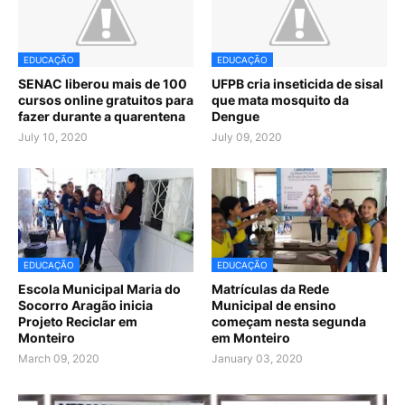
EDUCAÇÃO
EDUCAÇÃO
SENAC liberou mais de 100
UFPB cria inseticida de sisal
cursos online gratuitos para
que mata mosquito da
fazer durante a quarentena
Dengue
July 10, 2020
July 09, 2020
EDUCAÇÃO
EDUCAÇÃO
Escola Municipal Maria do
Matrículas da Rede
Socorro Aragão inicia
Municipal de ensino
Projeto Reciclar em
começam nesta segunda
Monteiro
em Monteiro
March 09, 2020
January 03, 2020