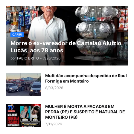
CARIRI
Morre o ex-vereador de Camalaú Aluízio
Lucas, aos 78 anos
por
FABIO BRITO
-
7/26/2026
Multidão acompanha despedida de Raul
Formiga em Monteiro
8/03/2026
MULHER É MORTA A FACADAS EM
PEDRA (PE) E SUSPEITO É NATURAL DE
MONTEIRO (PB)
7/11/2026