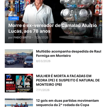
CARIRI
Morre o ex-vereador de Camalaú Aluízio
Lucas, aos 78 anos
por
FABIO BRITO
-
7/26/2026
Multidão acompanha despedida de Raul
Formiga em Monteiro
8/03/2026
MULHER É MORTA A FACADAS EM
PEDRA (PE) E SUSPEITO É NATURAL DE
MONTEIRO (PB)
7/11/2026
12 gols em duas partidas movimentam
sequencia da 2ª rodada da Copa