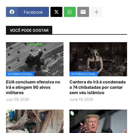
Facebook
VOCÊ PODE GOSTAR
INTERNACIONAL
INTERNACIONAL
EUA concluem ofensiva no
Cantora do Irã é condenada
Irã e atingem 90 alvos
a 74 chibatadas por cantar
militares
sem véu islâmico
July 09, 2026
June 19, 2026