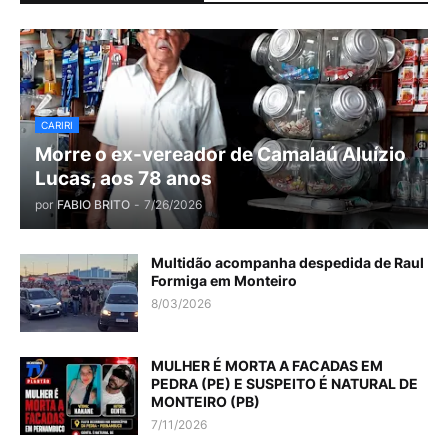
CARIRI
Morre o ex-vereador de Camalaú Aluízio
Lucas, aos 78 anos
por
FABIO BRITO
-
7/26/2026
Multidão acompanha despedida de Raul
Formiga em Monteiro
8/03/2026
MULHER É MORTA A FACADAS EM
PEDRA (PE) E SUSPEITO É NATURAL DE
MONTEIRO (PB)
7/11/2026