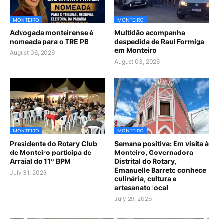
MONTEIRO
MONTEIRO
Advogada monteirense é
Multidão acompanha
nomeada para o TRE PB
despedida de Raul Formiga
em Monteiro
August 06, 2026
August 03, 2026
MONTEIRO
MONTEIRO
Presidente do Rotary Club
Semana positiva: Em visita à
de Monteiro participa de
Monteiro, Governadora
Arraial do 11º BPM
Distrital do Rotary,
Emanuelle Barreto conhece
July 31, 2026
culinária, cultura e
artesanato local
July 29, 2026