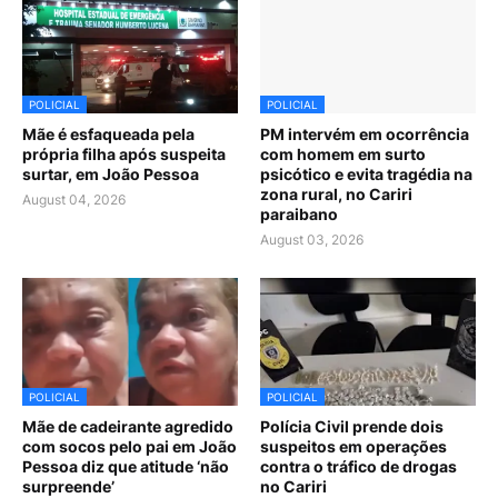
POLICIAL
POLICIAL
Mãe é esfaqueada pela
PM intervém em ocorrência
própria filha após suspeita
com homem em surto
surtar, em João Pessoa
psicótico e evita tragédia na
zona rural, no Cariri
August 04, 2026
paraibano
August 03, 2026
POLICIAL
POLICIAL
Mãe de cadeirante agredido
Polícia Civil prende dois
com socos pelo pai em João
suspeitos em operações
Pessoa diz que atitude ‘não
contra o tráfico de drogas
surpreende’
no Cariri