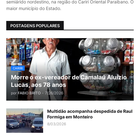
semiárido nordestino, na região do Cariri Oriental Paraibano. O
maior município do Estado.
POSTAGENS POPULARES
CARIRI
Morre o ex-vereador de Camalaú Aluízio
Lucas, aos 78 anos
por
FABIO BRITO
-
7/26/2026
Multidão acompanha despedida de Raul
Formiga em Monteiro
8/03/2026