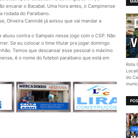
MAP
hão encarar o Bacabal. Uma hora antes, o Campinense
a rodada do Paraibano.
e, Oliveira Canindé já avisou que vai mandar a
 atuou contra o Sampaio nesse jogo com o CSP. Não
rer. Se eu colocar o time titular pra jogar domingo
nhão. Temos que descansar esse pessoal o máximo
nense, é o nome do futebol paraibano que está em
Rota C
Local
do Car
munic
POS
CAR