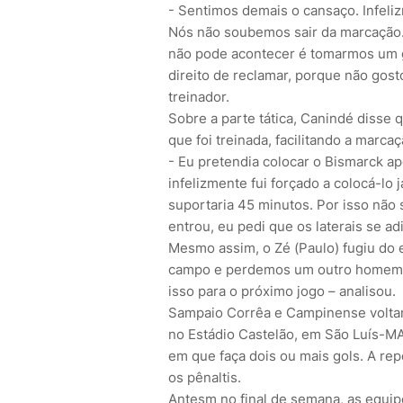
- Sentimos demais o cansaço. Infeliz
Nós não soubemos sair da marcação.
não pode acontecer é tomarmos um g
direito de reclamar, porque não gos
treinador.
Sobre a parte tática, Canindé disse
que foi treinada, facilitando a marca
- Eu pretendia colocar o Bismarck 
infelizmente fui forçado a colocá-lo
suportaria 45 minutos. Por isso não
entrou, eu pedi que os laterais se 
Mesmo assim, o Zé (Paulo) fugiu do 
campo e perdemos um outro homem qu
isso para o próximo jogo – analisou.
Sampaio Corrêa e Campinense voltam 
no Estádio Castelão, em São Luís-MA
em que faça dois ou mais gols. A repe
os pênaltis.
Antesm no final de semana, as equip