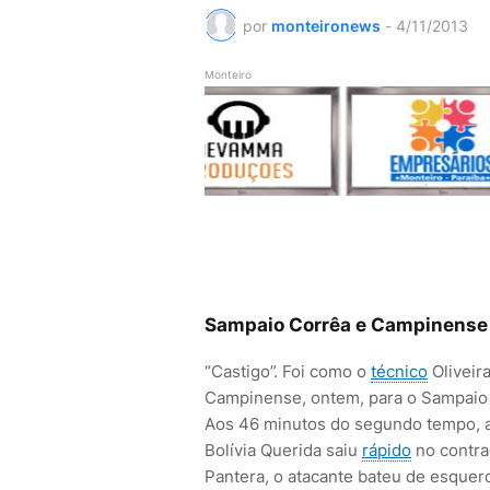
por
monteironews
-
4/11/2013
Monteiro
Sampaio Corrêa e Campinense v
“Castigo”. Foi como o
técnico
Oliveir
Campinense, ontem, para o Sampaio C
Aos 46 minutos do segundo tempo, a
Bolívia Querida saiu
rápido
no contra
Pantera, o atacante bateu de esquerda