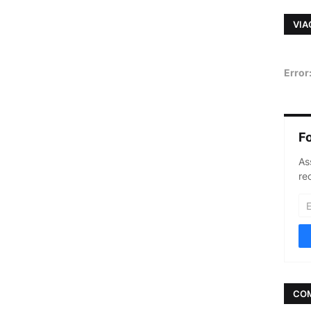
VIA
Error
F
As
re
CO