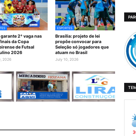
PAR
TES
ESPORTES
 garante 2ª vaga nas
Brasília: projeto de lei
finais da Copa
propõe convocar para
irense de Futsal
Seleção só jogadores que
ulino 2026
atuam no Brasil
0, 2026
July 10, 2026
TE