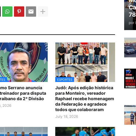
Mo
Ca
78
por
TES
ESPORTES
mo Serrano anuncia
Judô: Após edição histórica
treinador para disputa
para Monteiro, vereador
raibano da 2ª Divisão
Raphael recebe homenagem
da Federação e agradece
5, 2026
todos que colaboraram
July 18, 2026