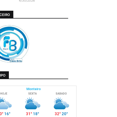
4/30/2026
CEIRO
MPO