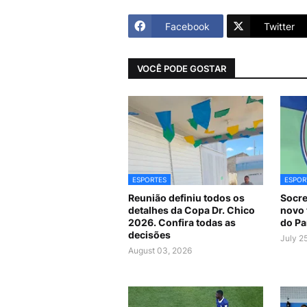
Facebook
Twitter
VOCÊ PODE GOSTAR
ESPORTES
ESPOR
Reunião definiu todos os
Socre
detalhes da Copa Dr. Chico
novo 
2026. Confira todas as
do Pa
decisões
July 2
August 03, 2026