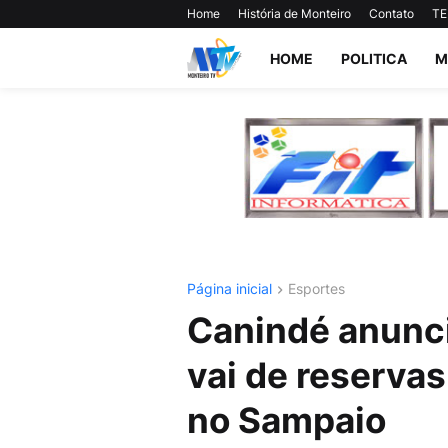
Home
História de Monteiro
Contato
TE
HOME
POLITICA
M
Página inicial
Esportes
Canindé anunc
vai de reservas
no Sampaio