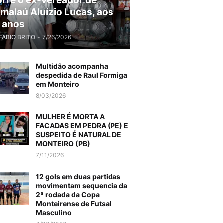
rre o ex-vereador de
malaú Aluízio Lucas, aos
 anos
FABIO BRITO
-
7/26/2026
Multidão acompanha
despedida de Raul Formiga
em Monteiro
8/03/2026
MULHER É MORTA A
FACADAS EM PEDRA (PE) E
SUSPEITO É NATURAL DE
MONTEIRO (PB)
7/11/2026
12 gols em duas partidas
movimentam sequencia da
2ª rodada da Copa
Monteirense de Futsal
Masculino