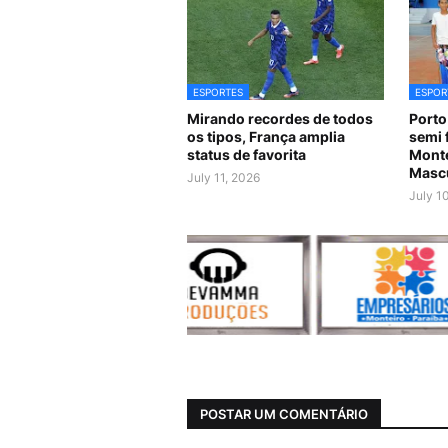
ESPORTES
ESPOR
Mirando recordes de todos
Porto
os tipos, França amplia
semi 
status de favorita
Monte
Masc
July 11, 2026
July 1
POSTAR UM COMENTÁRIO