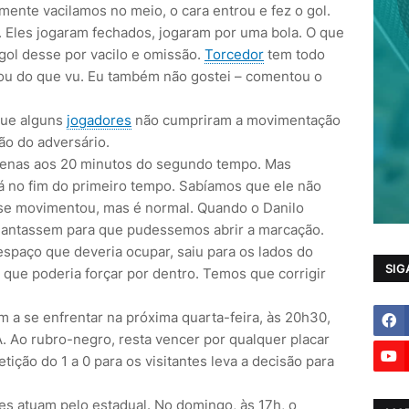
mente vacilamos no meio, o cara entrou e fez o gol.
 Eles jogaram fechados, jogaram por uma bola. O que
ol desse por vacilo e omissão.
Torcedor
tem todo
tou do que vu. Eu também não gostei – comentou o
 que alguns
jogadores
não cumpriram a movimentação
ção do adversário.
apenas aos 20 minutos do segundo tempo. Mas
 já no fim do primeiro tempo. Sabíamos que ele não
 se movimentou, mas é normal. Quando o Danilo
adiantassem para que pudessemos abrir a marcação.
espaço que deveria ocupar, saiu para os lados do
SIG
e poderia forçar por dentro. Temos que corrigir
a se enfrentar na próxima quarta-feira, às 20h30,
. Ao rubro-negro, resta vencer por qualquer placar
tição do 1 a 0 para os visitantes leva a decisão para
es atuam pelo estadual. No domingo, às 17h, o