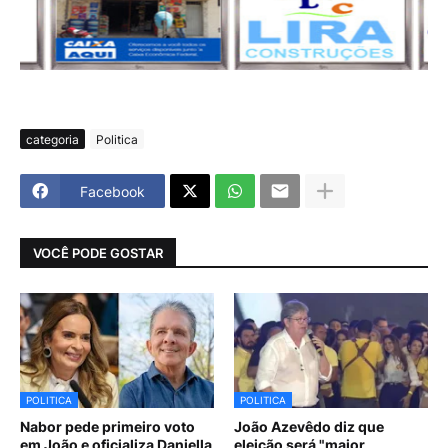
categoria
Politica
Facebook
VOCÊ PODE GOSTAR
POLITICA
POLITICA
Nabor pede primeiro voto
João Azevêdo diz que
em João e oficializa Daniella
eleição será "maior