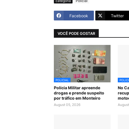
categoria
Policial
Facebook
Twitter
VOCÊ PODE GOSTAR
POLICIAL
POLIC
Polícia Militar apreende
No Car
drogas e prende suspeito
recup
por tráfico em Monteiro
motoc
August 05, 2026
August