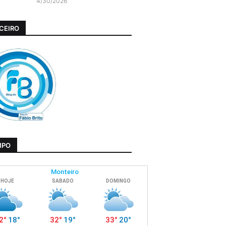
4/30/2026
CEIRO
MPO