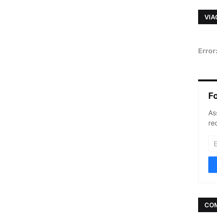
VIA
Error
F
As
re
CO