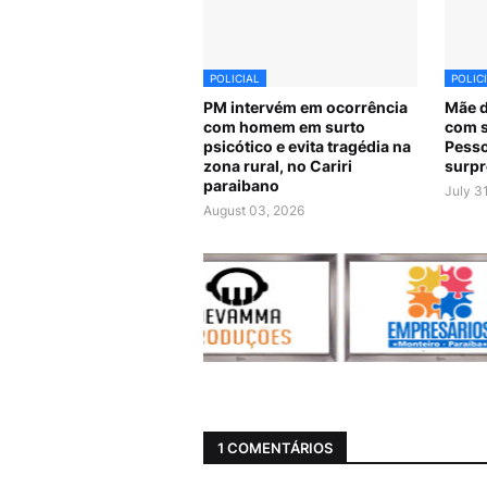
POLICIAL
POLIC
PM intervém em ocorrência
Mãe d
com homem em surto
com s
psicótico e evita tragédia na
Pesso
zona rural, no Cariri
surpr
paraibano
July 3
August 03, 2026
1 COMENTÁRIOS