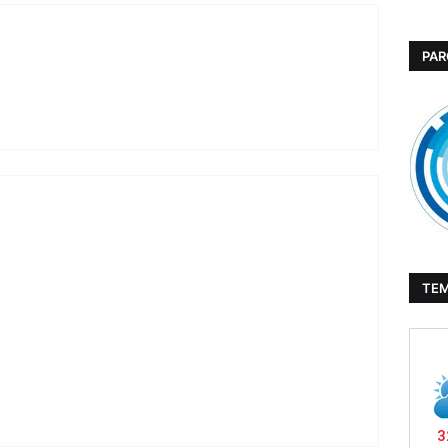
PAR
TE