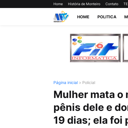
Home
História de Monteiro
Contato
TE
HOME
POLITICA
M
Página inicial
Policial
Mulher mata o 
pênis dele e d
19 dias; ela foi