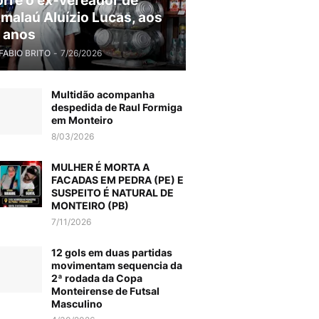
rre o ex-vereador de
malaú Aluízio Lucas, aos
 anos
FABIO BRITO
-
7/26/2026
Multidão acompanha
despedida de Raul Formiga
em Monteiro
8/03/2026
MULHER É MORTA A
FACADAS EM PEDRA (PE) E
SUSPEITO É NATURAL DE
MONTEIRO (PB)
7/11/2026
12 gols em duas partidas
movimentam sequencia da
2ª rodada da Copa
Monteirense de Futsal
Masculino