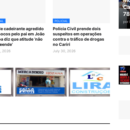
Mo
Ca
78
IAL
POLICIAL
por
e cadeirante agredido
Polícia Civil prende dois
ocos pelo pai em João
suspeitos em operações
a diz que atitude ‘não
contra o tráfico de drogas
eende’
no Cariri
1, 2026
July 30, 2026