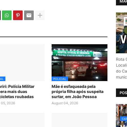
MAP
Rota C
Local
do Car
munic
IAL
POLICIAL
iri: Polícia Militar
Mãe é esfaqueada pela
era mais duas
própria filha após suspeita
POS
icletas roubadas
surtar, em João Pessoa
 05, 2026
August 04, 2026
CAR