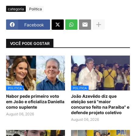
categoria
Politica
Facebook
VOCÊ PODE GOSTAR
POLITICA
POLITICA
Nabor pede primeiro voto
João Azevêdo diz que
em João e oficializa Daniella
eleição será "maior
como suplente
concurso feito na Paraíba" e
defende projeto coletivo
August 06, 2026
August 06, 2026