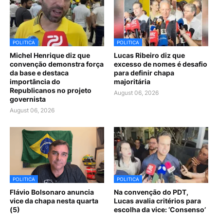
POLITICA
POLITICA
Michel Henrique diz que
Lucas Ribeiro diz que
convenção demonstra força
excesso de nomes é desafio
da base e destaca
para definir chapa
importância do
majoritária
Republicanos no projeto
August 06, 2026
governista
August 06, 2026
POLITICA
POLITICA
Flávio Bolsonaro anuncia
Na convenção do PDT,
vice da chapa nesta quarta
Lucas avalia critérios para
(5)
escolha da vice: ‘Consenso’