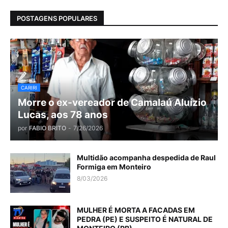
POSTAGENS POPULARES
CARIRI
Morre o ex-vereador de Camalaú Aluízio
Lucas, aos 78 anos
por
FABIO BRITO
-
7/26/2026
Multidão acompanha despedida de Raul
Formiga em Monteiro
8/03/2026
MULHER É MORTA A FACADAS EM
PEDRA (PE) E SUSPEITO É NATURAL DE