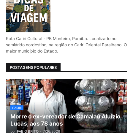
Rota Cariri Cultural - PB Monteiro, Paraíba. Localizado no
semiárido nordestino, na região do Cariri Oriental Paraibano. O
maior município do Estado.
POSTAGENS POPULARES
CARIRI
Morre o ex-vereador de Camalaú Aluízio
Lucas, aos 78 anos
por
FABIO BRITO
-
7/26/2026