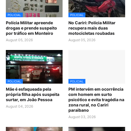
POLICIAL
POLICIAL
Polícia Militar apreende
No Cariri: Polícia Militar
drogas e prende suspeito
recupera mais duas
por tráfico em Monteiro
motocicletas roubadas
August 05, 2026
August 05, 2026
POLICIAL
POLICIAL
Mãe é esfaqueada pela
PM intervém em ocorrência
própria filha após suspeita
com homem em surto
surtar, em João Pessoa
psicótico e evita tragédia na
zona rural, no Cariri
August 04, 2026
paraibano
August 03, 2026