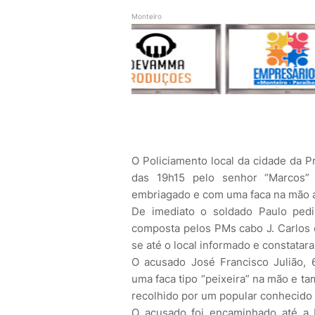
Monteiro
O Policiamento local da cidade da Pra
das 19h15 pelo senhor “Marco
embriagado e com uma faca na mão 
De imediato o soldado Paulo ped
composta pelos PMs cabo J. Carlos 
se até o local informado e constatar
O acusado José Francisco Julião, 
uma faca tipo “peixeira” na mão e t
recolhido por um popular conhecido 
O acusado foi encaminhado até a