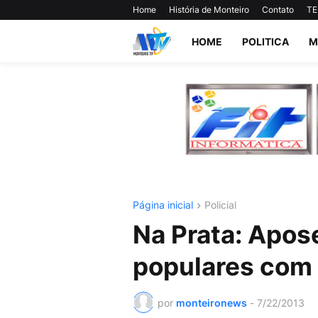
Home
História de Monteiro
Contato
TE
HOME
POLITICA
M
Página inicial
Policial
Na Prata: Apos
populares com 
por
monteironews
-
7/22/2013