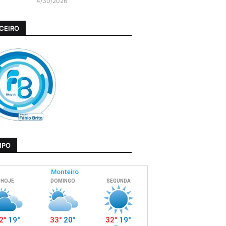
4/30/2026
CEIRO
MPO