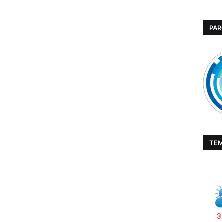
PAR
TE