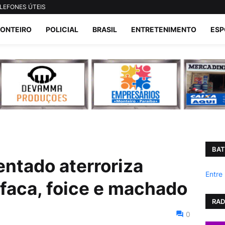
LEFONES ÚTEIS
ONTEIRO
POLICIAL
BRASIL
ENTRETENIMENTO
ESP
BAT
entado aterroriza
Entre
faca, foice e machado
RAD
0