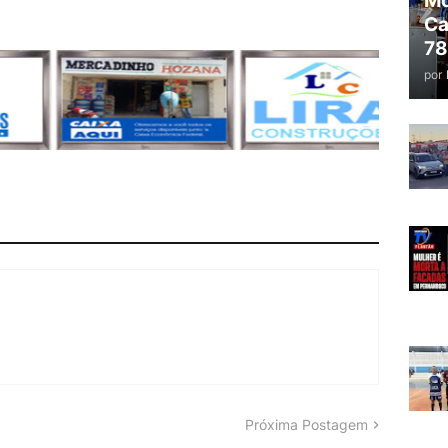
Mo
Ca
78
por
Próxima Postagem