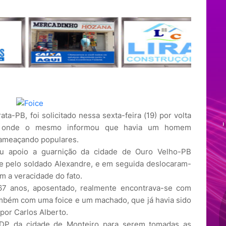
ta-PB, foi solicitado nessa sexta-feira (19) por volta
s” onde o mesmo informou que havia um homem
ameaçando populares.
iu apoio a guarnição da cidade de Ouro Velho-PB
e pelo soldado Alexandre, e em seguida deslocaram-
am a veracidade do fato.
67 anos, aposentado, realmente encontrava-se com
ambém com uma foice e um machado, que já havia sido
por Carlos Alberto.
 DP da cidade de Monteiro para serem tomadas as