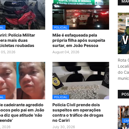
MAP
IAL
POLICIAL
iri: Polícia Militar
Mãe é esfaqueada pela
era mais duas
própria filha após suspeita
icletas roubadas
surtar, em João Pessoa
 05, 2026
August 04, 2026
Rota C
Local
do Car
munic
POS
IAL
POLICIAL
e cadeirante agredido
Polícia Civil prende dois
ocos pelo pai em João
suspeitos em operações
a diz que atitude ‘não
contra o tráfico de drogas
eende’
no Cariri
CAR
1, 2026
July 30, 2026