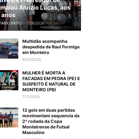
rre o ex-vereador de
malaú Aluízio Lucas, aos
 anos
FABIO BRITO
-
7/26/2026
Multidão acompanha
despedida de Raul Formiga
em Monteiro
8/03/2026
MULHER É MORTA A
FACADAS EM PEDRA (PE) E
SUSPEITO É NATURAL DE
MONTEIRO (PB)
7/11/2026
12 gols em duas partidas
movimentam sequencia da
2ª rodada da Copa
Monteirense de Futsal
Masculino