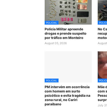
POLICIAL
POLIC
Polícia Militar apreende
No Car
drogas e prende suspeito
recup
por tráfico em Monteiro
motoc
August 05, 2026
August
POLICIAL
POLIC
PM intervém em ocorrência
Mãe d
com homem em surto
com s
psicótico e evita tragédia na
Pesso
zona rural, no Cariri
surpr
paraibano
July 3