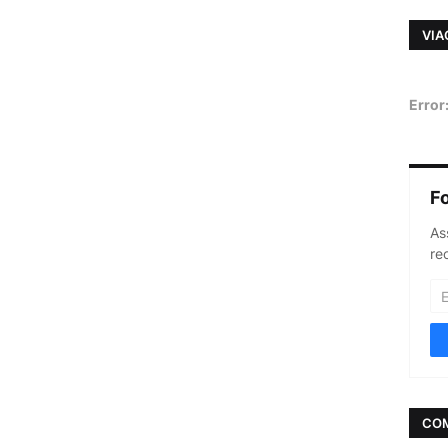
VIA
Error
F
As
re
CO