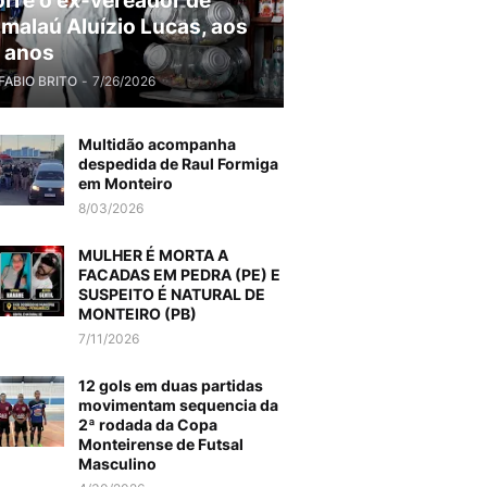
rre o ex-vereador de
malaú Aluízio Lucas, aos
 anos
FABIO BRITO
-
7/26/2026
Multidão acompanha
despedida de Raul Formiga
em Monteiro
8/03/2026
MULHER É MORTA A
FACADAS EM PEDRA (PE) E
SUSPEITO É NATURAL DE
MONTEIRO (PB)
7/11/2026
12 gols em duas partidas
movimentam sequencia da
2ª rodada da Copa
Monteirense de Futsal
Masculino