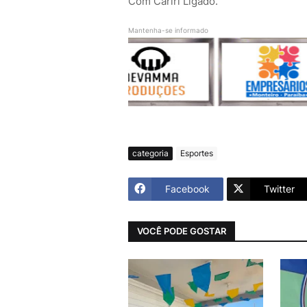
Com Cariri Ligado.
Mantenha-se informado
categoria
Esportes
Facebook
Twitter
VOCÊ PODE GOSTAR