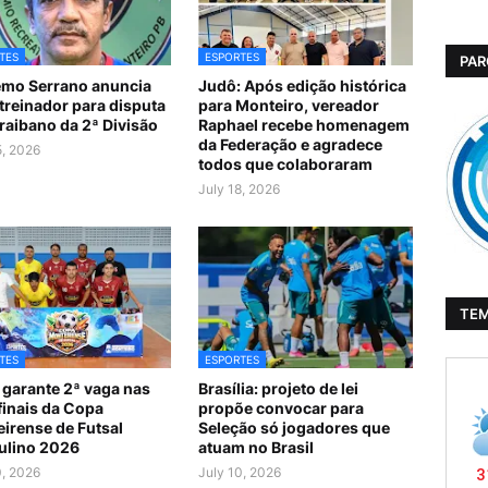
TES
ESPORTES
PAR
mo Serrano anuncia
Judô: Após edição histórica
treinador para disputa
para Monteiro, vereador
raibano da 2ª Divisão
Raphael recebe homenagem
da Federação e agradece
5, 2026
todos que colaboraram
July 18, 2026
TE
TES
ESPORTES
 garante 2ª vaga nas
Brasília: projeto de lei
finais da Copa
propõe convocar para
irense de Futsal
Seleção só jogadores que
ulino 2026
atuam no Brasil
0, 2026
July 10, 2026