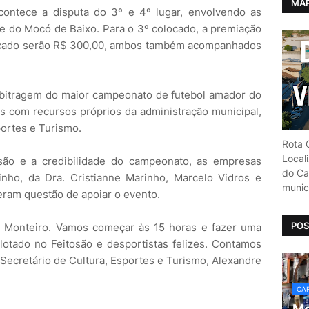
MAP
contece a disputa do 3º e 4º lugar, envolvendo as
e do Mocó de Baixo. Para o 3º colocado, a premiação
olocado serão R$ 300,00, ambos também acompanhados
arbitragem do maior campeonato de futebol amador do
s com recursos próprios da administração municipal,
portes e Turismo.
Rota C
Local
são e a credibilidade do campeonato, as empresas
do Car
inho, da Dra. Cristianne Marinho, Marcelo Vidros e
munic
eram questão de apoiar o evento.
POS
e Monteiro. Vamos começar às 15 horas e fazer uma
otado no Feitosão e desportistas felizes. Contamos
 Secretário de Cultura, Esportes e Turismo, Alexandre
CAR