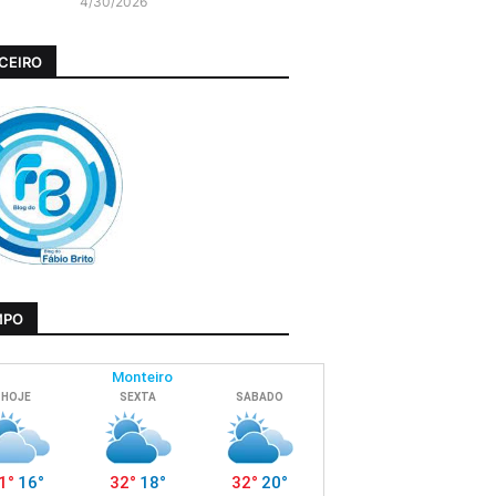
4/30/2026
CEIRO
MPO