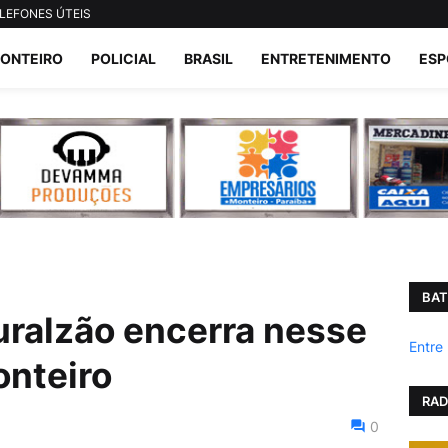
LEFONES ÚTEIS
ONTEIRO
POLICIAL
BRASIL
ENTRETENIMENTO
ESP
BAT
ralzão encerra nesse
Entre
nteiro
RAD
0