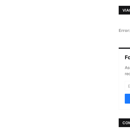
VIA
Error
F
As
re
CO