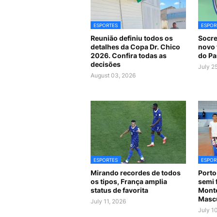
ESPORTES
ESPOR
Reunião definiu todos os
Socre
detalhes da Copa Dr. Chico
novo 
2026. Confira todas as
do Pa
decisões
July 2
August 03, 2026
ESPORTES
ESPOR
Mirando recordes de todos
Porto
os tipos, França amplia
semi 
status de favorita
Monte
Masc
July 11, 2026
July 1