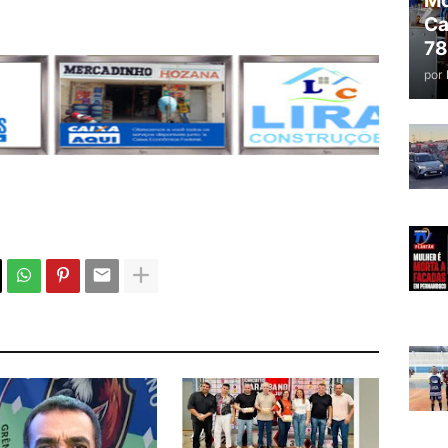
Mo
Ca
78
por