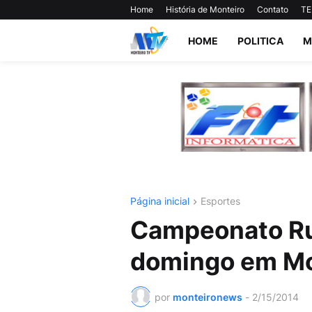
Home
História de Monteiro
Contato
TE
HOME
POLITICA
M
Página inicial
Esportes
Campeonato Ru
domingo em Mo
por
monteironews
-
2/15/2014