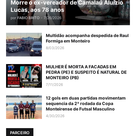
Morre o ex-vereador de Camalaú Aluízio
Lucas, aos 78 anos
por
FABIO BRITO
-
7/26/2026
Multidão acompanha despedida de Raul
Formiga em Monteiro
8/03/2026
MULHER É MORTA A FACADAS EM
PEDRA (PE) E SUSPEITO É NATURAL DE
MONTEIRO (PB)
7/11/2026
12 gols em duas partidas movimentam
sequencia da 2ª rodada da Copa
Monteirense de Futsal Masculino
4/30/2026
PARCEIRO