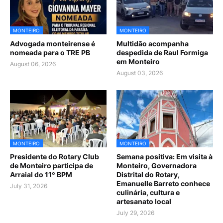
MONTEIRO
MONTEIRO
Advogada monteirense é
Multidão acompanha
nomeada para o TRE PB
despedida de Raul Formiga
em Monteiro
August 06, 2026
August 03, 2026
MONTEIRO
MONTEIRO
Presidente do Rotary Club
Semana positiva: Em visita à
de Monteiro participa de
Monteiro, Governadora
Arraial do 11º BPM
Distrital do Rotary,
Emanuelle Barreto conhece
July 31, 2026
culinária, cultura e
artesanato local
July 29, 2026