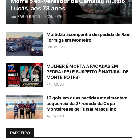
Morre o ex-vereador de Camalaú Aluízio
Lucas, aos 78 anos
por
FABIO BRITO
-
7/26/2026
Multidão acompanha despedida de Raul
Formiga em Monteiro
8/03/2026
MULHER É MORTA A FACADAS EM
PEDRA (PE) E SUSPEITO É NATURAL DE
MONTEIRO (PB)
7/11/2026
12 gols em duas partidas movimentam
sequencia da 2ª rodada da Copa
Monteirense de Futsal Masculino
4/30/2026
PARCEIRO