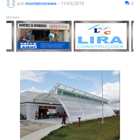
por
monteironews
-
11/03/2015
0
Monteiro