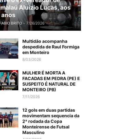
rre o ex-vereador de
malaú Aluízio Lucas, aos
 anos
FABIO BRITO
-
7/26/2026
Multidão acompanha
despedida de Raul Formiga
em Monteiro
8/03/2026
MULHER É MORTA A
FACADAS EM PEDRA (PE) E
SUSPEITO É NATURAL DE
MONTEIRO (PB)
7/11/2026
12 gols em duas partidas
movimentam sequencia da
2ª rodada da Copa
Monteirense de Futsal
Masculino