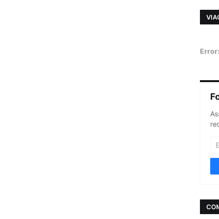
VIA
Error
F
As
re
CO