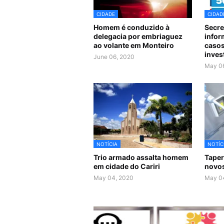
CIDADE
CIDAD
Homem é conduzido à
Secre
delegacia por embriaguez
infor
ao volante em Monteiro
casos
inves
June 06, 2020
May 0
NOTÍCIA
NOTÍC
Trio armado assalta homem
Taper
em cidade do Cariri
novos
May 04, 2020
May 0