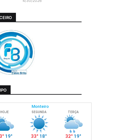
4/30/2026
CEIRO
MPO