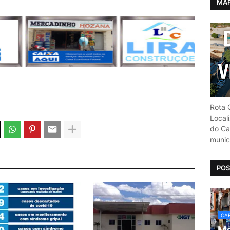
MAP
Rota C
Local
do Car
munic
POS
CAR