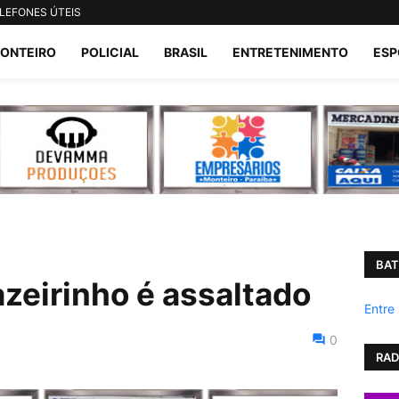
LEFONES ÚTEIS
ONTEIRO
POLICIAL
BRASIL
ENTRETENIMENTO
ESP
BAT
azeirinho é assaltado
Entre
0
RAD