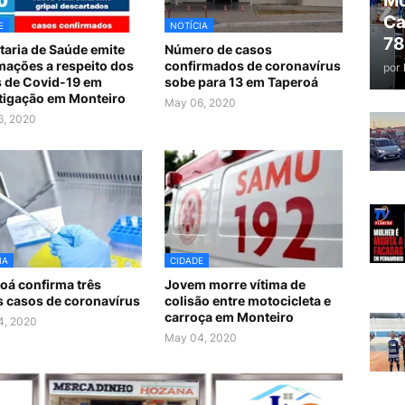
Mo
Ca
E
NOTÍCIA
78
taria de Saúde emite
Número de casos
mações a respeito dos
confirmados de coronavírus
por
 de Covid-19 em
sobe para 13 em Taperoá
tigação em Monteiro
May 06, 2020
6, 2020
IA
CIDADE
oá confirma três
Jovem morre vítima de
 casos de coronavírus
colisão entre motocicleta e
carroça em Monteiro
4, 2020
May 04, 2020