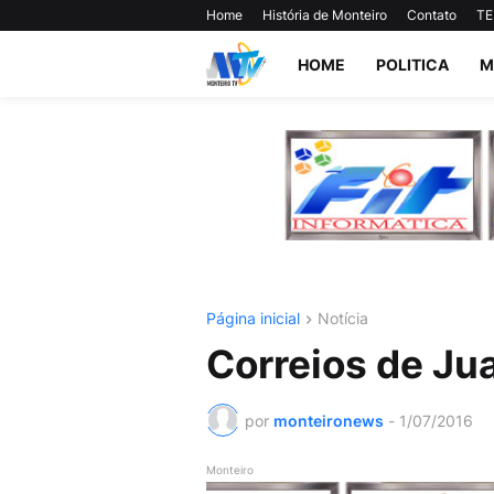
Home
História de Monteiro
Contato
TE
HOME
POLITICA
M
Página inicial
Notícia
Correios de Ju
por
monteironews
-
1/07/2016
Monteiro