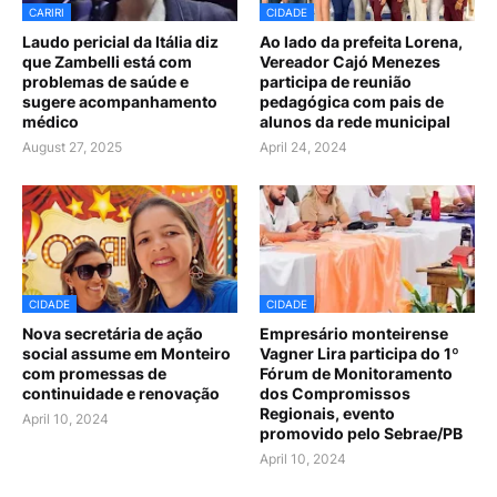
CARIRI
CIDADE
Laudo pericial da Itália diz
Ao lado da prefeita Lorena,
que Zambelli está com
Vereador Cajó Menezes
problemas de saúde e
participa de reunião
sugere acompanhamento
pedagógica com pais de
médico
alunos da rede municipal
August 27, 2025
April 24, 2024
CIDADE
CIDADE
Nova secretária de ação
Empresário monteirense
social assume em Monteiro
Vagner Lira participa do 1º
com promessas de
Fórum de Monitoramento
continuidade e renovação
dos Compromissos
Regionais, evento
April 10, 2024
promovido pelo Sebrae/PB
April 10, 2024