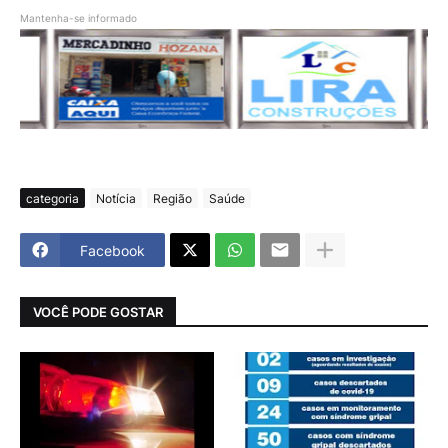
Mantenha-se informado
categoria
Notícia
Região
Saúde
Facebook
VOCÊ PODE GOSTAR