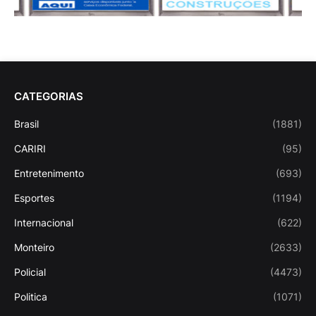
CATEGORIAS
Brasil
(1881)
CARIRI
(95)
Entretenimento
(693)
Esportes
(1194)
Internacional
(622)
Monteiro
(2633)
Policial
(4473)
Politica
(1071)