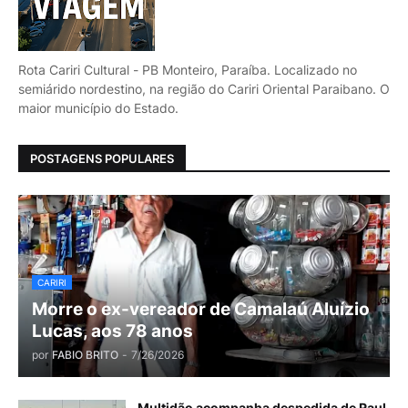
Rota Cariri Cultural - PB Monteiro, Paraíba. Localizado no
semiárido nordestino, na região do Cariri Oriental Paraibano. O
maior município do Estado.
POSTAGENS POPULARES
CARIRI
Morre o ex-vereador de Camalaú Aluízio
Lucas, aos 78 anos
por
FABIO BRITO
-
7/26/2026
Multidão acompanha despedida de Raul