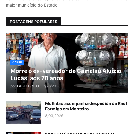
maior município do Estado.
POSTAGENS POPULARES
CARIRI
Morre o ex-vereador de Camalaú Aluízio
Lucas, aos 78 anos
por
FABIO BRITO
-
7/26/2026
Multidão acompanha despedida de Raul
Formiga em Monteiro
8/03/2026