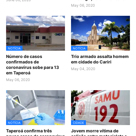
May 06, 2020
NOTÍCIA
NOTÍCIA
Número de casos
Trio armado assalta homem
confirmados de
em cidade do Cariri
coronavírus sobe para 13
May 04, 2020
em Taperoá
May 06, 2020
NOTÍCIA
CIDADE
Taperoá confirma três
Jovem morre vítima de