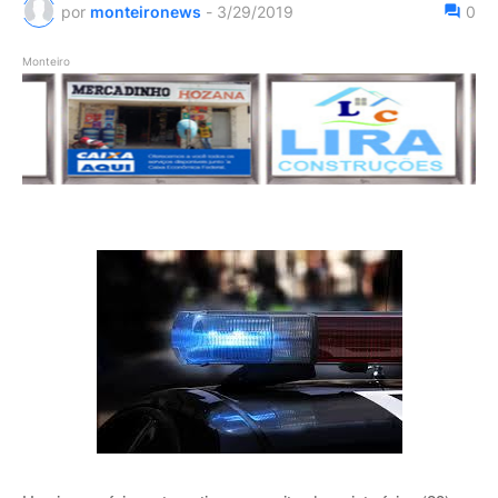
por
monteironews
-
3/29/2019
0
Monteiro