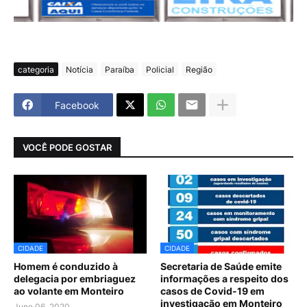
categoria
Notícia
Paraíba
Policial
Região
Facebook
VOCÊ PODE GOSTAR
CIDADE
CIDADE
Homem é conduzido à
Secretaria de Saúde emite
delegacia por embriaguez
informações a respeito dos
ao volante em Monteiro
casos de Covid-19 em
investigação em Monteiro
June 06, 2020