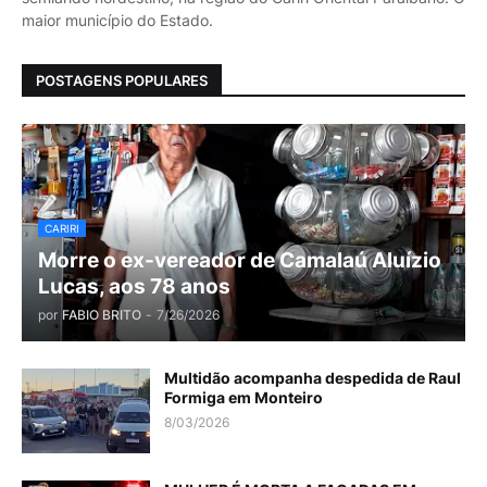
maior município do Estado.
POSTAGENS POPULARES
CARIRI
Morre o ex-vereador de Camalaú Aluízio
Lucas, aos 78 anos
por
FABIO BRITO
-
7/26/2026
Multidão acompanha despedida de Raul
Formiga em Monteiro
8/03/2026