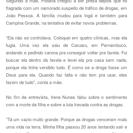
Segundo a mãe, Poliana chegou a ser presa depois que foi
flagrada com um namorado suspeito de tráfico de drogas, em
João Pessoa. A família mudou para Ingá e também para
Campina Grande, na tentativa de evitar novos problemas.
“Ela não se controlava. Coloquei em quatro clínicas, mas ela
fugia. Uma vez ela saiu de Caruaru, em Pernambuco,
andando e pedindo carona pra conseguir voltar pra favela. Fui
buscar ela dentro da favela e levei ela pra casa sem nada,
porque ela tinha vendido tudo. É como se a droga fosse um
Deus para ela. Quando faz falta e não tem pra usar, eles
fazem de tudo”, conta a mãe.
No fim da entrevista, Irene Nunes falou sobre o sentimento
com a morte da filha e sobre a luta travada contra as drogas.
“Tá um vazio muito grande. Porque as drogas venceram mais
uma vida na terra. Minha filha passou 20 anos tentando sair e