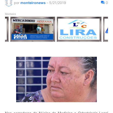
por
monteironews
-
5/21/2019
0
Monteiro
Nos corredores do Núcleo de Medicina e Odontologia Legal