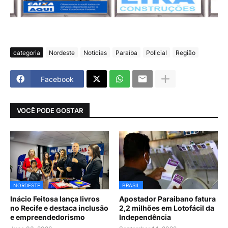
categoria
Nordeste
Notícias
Paraíba
Policial
Região
Facebook
VOCÊ PODE GOSTAR
NORDESTE
BRASIL
Inácio Feitosa lança livros
Apostador Paraibano fatura
no Recife e destaca inclusão
2,2 milhões em Lotofácil da
e empreendedorismo
Independência