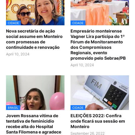
CIDADE
CIDADE
Nova secretária de ação
Empresário monteirense
social assume em Monteiro
Vagner Lira participa do 1º
com promessas de
Fórum de Monitoramento
continuidade e renovação
dos Compromissos
Regionais, evento
April 10, 2024
promovido pelo Sebrae/PB
April 10, 2024
BRASIL
CIDADE
Jovem Rossana vitima de
ELEIÇÕES 2022: Confira
tentativa de feminicidio
onde ficará sua sessão em
recebe alta do Hospital
Monteiro
Santa Filomena e agradece
September 26, 2022