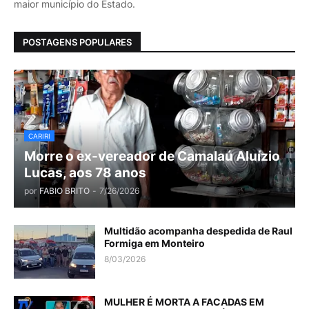
maior município do Estado.
POSTAGENS POPULARES
CARIRI
Morre o ex-vereador de Camalaú Aluízio
Lucas, aos 78 anos
por
FABIO BRITO
-
7/26/2026
Multidão acompanha despedida de Raul
Formiga em Monteiro
8/03/2026
MULHER É MORTA A FACADAS EM