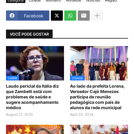
categoria
Cidade
Monteiro
Nordeste
Notícias
Região
Facebook
VOCÊ PODE GOSTAR
CARIRI
CIDADE
Laudo pericial da Itália diz
Ao lado da prefeita Lorena,
que Zambelli está com
Vereador Cajó Menezes
problemas de saúde e
participa de reunião
sugere acompanhamento
pedagógica com pais de
médico
alunos da rede municipal
August 27, 2025
April 24, 2024