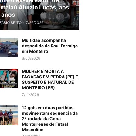
rre o ex-vereador de
malaú Aluízio Lucas, aos
 anos
FABIO BRITO
-
7/26/2026
Multidão acompanha
despedida de Raul Formiga
em Monteiro
8/03/2026
MULHER É MORTA A
FACADAS EM PEDRA (PE) E
SUSPEITO É NATURAL DE
MONTEIRO (PB)
7/11/2026
12 gols em duas partidas
movimentam sequencia da
2ª rodada da Copa
Monteirense de Futsal
Masculino