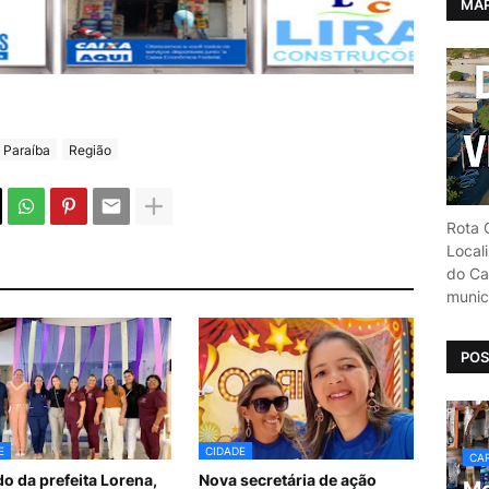
MAP
Paraíba
Região
Rota C
Local
do Car
munic
POS
E
CIDADE
CAR
do da prefeita Lorena,
Nova secretária de ação