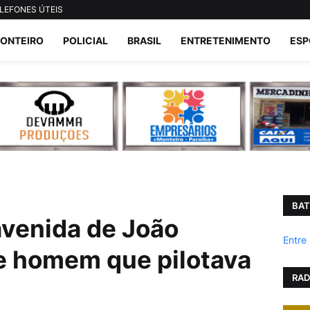
LEFONES ÚTEIS
ONTEIRO
POLICIAL
BRASIL
ENTRETENIMENTO
ESP
BAT
avenida de João
Entre
e homem que pilotava
RAD