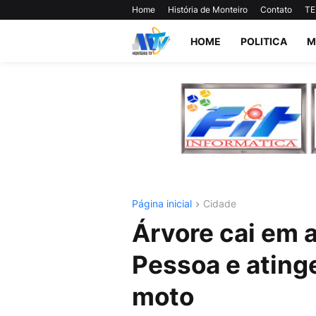
Home
História de Monteiro
Contato
TE
HOME
POLITICA
M
Página inicial
Cidade
Árvore cai em 
Pessoa e ating
moto