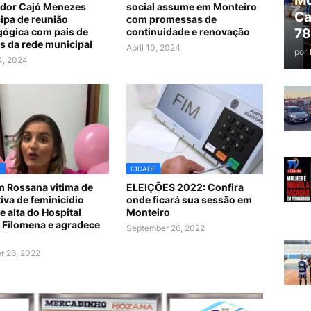
Mo
dor Cajó Menezes
social assume em Monteiro
Ca
cipa de reunião
com promessas de
78
ógica com pais de
continuidade e renovação
s da rede municipal
April 10, 2024
por
24, 2024
L
CIDADE
 Rossana vitima de
ELEIÇÕES 2022: Confira
tiva de feminicidio
onde ficará sua sessão em
e alta do Hospital
Monteiro
 Filomena e agradece
September 26, 2022
r 26, 2022