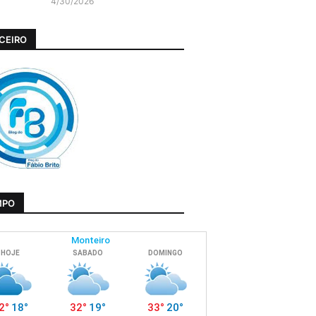
4/30/2026
CEIRO
MPO