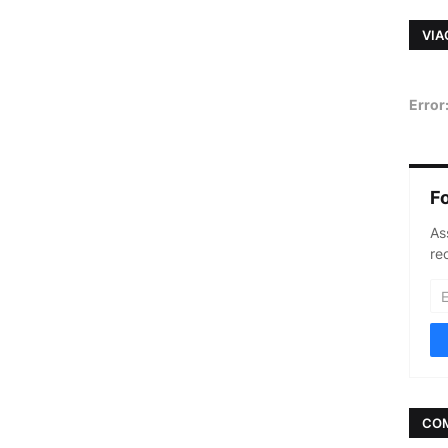
VIA
Error
F
As
re
CO