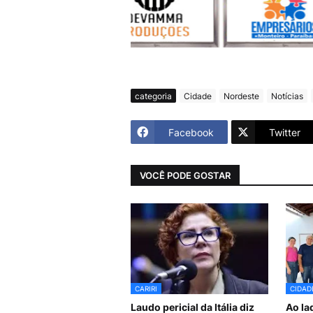
categoria
Cidade
Nordeste
Notícias
Facebook
Twitter
VOCÊ PODE GOSTAR
CARIRI
CIDAD
Laudo pericial da Itália diz
Ao la