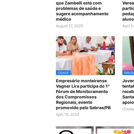
que Zambelli está com
Verea
problemas de saúde e
parti
sugere acompanhamento
pedag
médico
aluno
August 27, 2025
April 
CIDADE
BRASI
Empresário monteirense
Jovem
Vagner Lira participa do 1º
tenta
Fórum de Monitoramento
receb
dos Compromissos
Santa
Regionais, evento
apoio
promovido pelo Sebrae/PB
Octobe
April 10, 2024