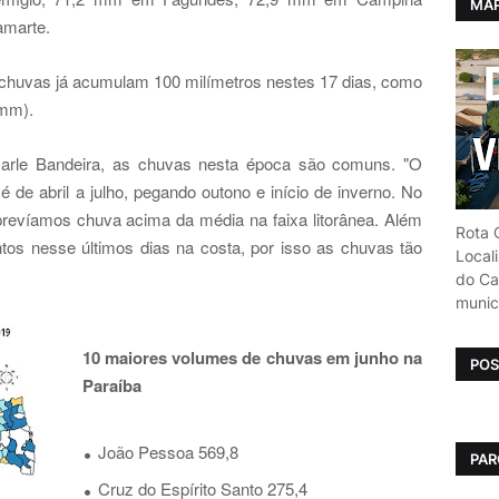
MAP
amarte.
s chuvas já acumulam 100 milímetros nestes 17 dias, como
 mm).
arle Bandeira, as chuvas nesta época são comuns. "O
é de abril a julho, pegando outono e início de inverno. No
prevíamos chuva acima da média na faixa litorânea. Além
Rota C
os nesse últimos dias na costa, por isso as chuvas tão
Local
do Car
munic
10 maiores volumes de chuvas em junho na
POS
Paraíba
João Pessoa 569,8
PAR
Cruz do Espírito Santo 275,4