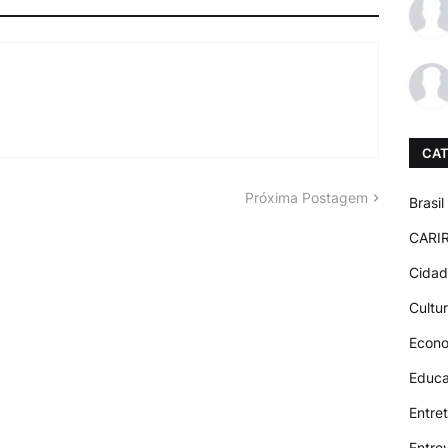
CAT
Próxima Postagem
Brasil
CARIR
Cida
Cultu
Econ
Educ
Entre
Entre