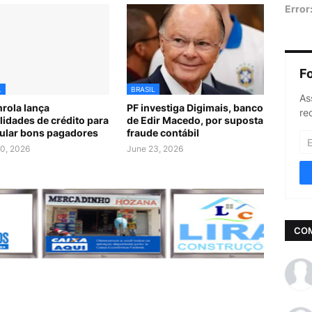
Error
F
L
BRASIL
As
rola lança
PF investiga Digimais, banco
re
idades de crédito para
de Edir Macedo, por suposta
ular bons pagadores
fraude contábil
0, 2026
June 23, 2026
CO