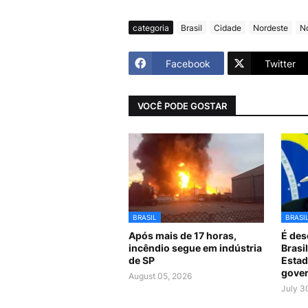
categoria
Brasil
Cidade
Nordeste
No
Facebook
Twitter
VOCÊ PODE GOSTAR
BRASIL
BRASI
Após mais de 17 horas,
É des
incêndio segue em indústria
Brasi
de SP
Estad
gover
August 05, 2026
July 3