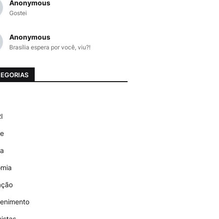
Anonymous
Gostei
Anonymous
Brasília espera por você, viu?!
EGORIAS
I
de
ra
omia
ação
tenimento
vistas