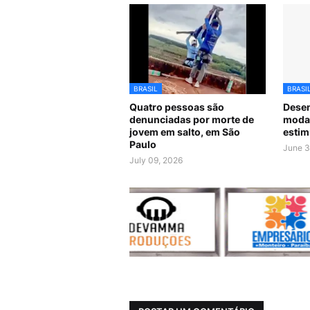
BRASIL
BRASI
Quatro pessoas são
Desen
denunciadas por morte de
modal
jovem em salto, em São
estim
Paulo
June 3
July 09, 2026