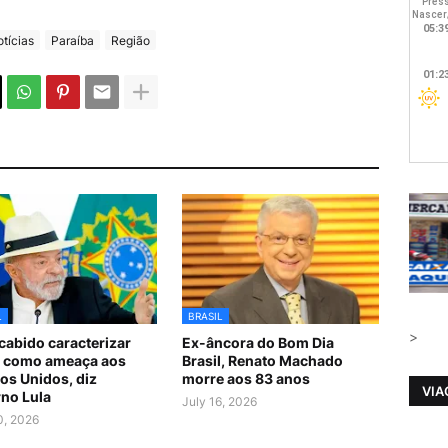
tícias
Paraíba
Região
L
BRASIL
>
cabido caracterizar
Ex-âncora do Bom Dia
l como ameaça aos
Brasil, Renato Machado
os Unidos, diz
morre aos 83 anos
VIA
no Lula
July 16, 2026
0, 2026