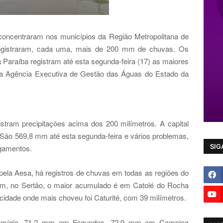
concentraram nos municípios da Região Metropolitana de
registraram, cada uma, mais de 200 mm de chuvas. Os
da Paraíba registram até esta segunda-feira (17) as maiores
da Agência Executiva de Gestão das Águas do Estado da
gistram precipitações acima dos 200 milímetros. A capital
ão 569,8 mm até esta segunda-feira e vários problemas,
SIG
agamentos.
pela Aesa, há registros de chuvas em todas as regiões do
rém, no Sertão, o maior acumulado é em Catolé do Rocha
cidade onde mais choveu foi Caturité, com 39 milímetros.
emígio, 71,2 mm em Fagundes, 72,9 mm em Campina