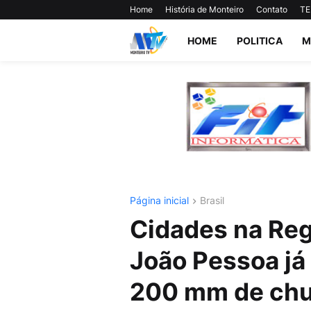
Home
História de Monteiro
Contato
TE
HOME
POLITICA
M
Página inicial
Brasil
Cidades na Reg
João Pessoa já
200 mm de chu