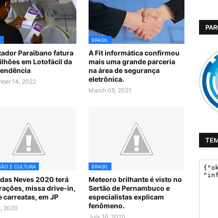
PAR
L
BRASIL
ador Paraibano fatura
A Fit informática confirmou
ilhões em Lotofácil da
mais uma grande parceria
endência
na área de segurança
eletrônica.
ber 14, 2022
March 05, 2021
TE
SÃO E CULTURA
BRASIL
 das Neves 2020 terá
Meteoro brilhante é visto no
rações, missa drive-in,
Sertão de Pernambuco e
 e carreatas, em JP
especialistas explicam
fenômeno.
6, 2020
July 16, 2020