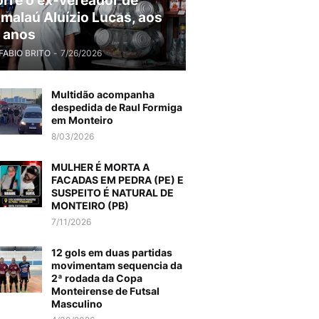
rre o ex-vereador de
malaú Aluízio Lucas, aos
 anos
FABIO BRITO
-
7/26/2026
Multidão acompanha
despedida de Raul Formiga
em Monteiro
8/03/2026
MULHER É MORTA A
FACADAS EM PEDRA (PE) E
SUSPEITO É NATURAL DE
MONTEIRO (PB)
7/11/2026
12 gols em duas partidas
movimentam sequencia da
2ª rodada da Copa
Monteirense de Futsal
Masculino