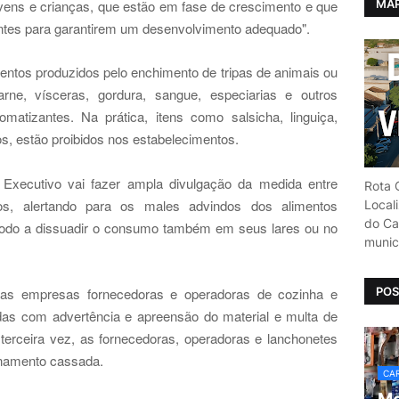
MAP
ovens e crianças, que estão em fase de crescimento e que
ntes para garantirem um desenvolvimento adequado".
entos produzidos pelo enchimento de tripas de animais ou
arne, vísceras, gordura, sangue, especiarias e outros
matizantes. Na prática, itens como salsicha, linguiça,
os, estão proibidos nos estabelecimentos.
 Executivo vai fazer ampla divulgação da medida entre
Rota C
ios, alertando para os males advindos dos alimentos
Local
do Car
modo a dissuadir o consumo também em seus lares ou no
munic
POS
as empresas fornecedoras e operadoras de cozinha e
das com advertência e apreensão do material e multa de
terceira vez, as fornecedoras, operadoras e lanchonetes
ionamento cassada.
CAR