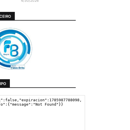
4/30/2026
CEIRO
MPO