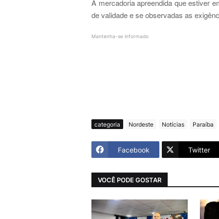
A mercadoria apreendida que estiver e
de validade e se observadas as exigênci
Mantenha-se informado
categoria
Nordeste
Notícias
Paraíba
Facebook
Twitter
VOCÊ PODE GOSTAR