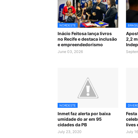
NORDESTE
BRASI
Inácio Feitosa lança livros
Apost
no Recife e destaca inclusão
2,2 m
e empreendedorismo
Indep
June 03, 2026
Septem
NORDESTE
DIVER
Inmet faz alerta por baixa
Festa
umidade do ar em 95
celeb
cidades da PB
lives
July 23, 2020
July 1