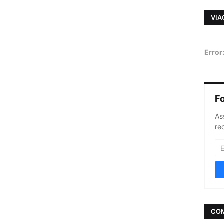
VIA
Error
F
As
re
CO