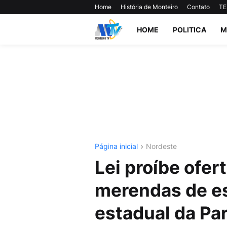
Home
História de Monteiro
Contato
TE
HOME
POLITICA
M
Página inicial
Nordeste
Lei proíbe ofe
merendas de es
estadual da Pa