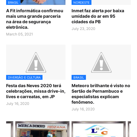
BRASIL
NORDESTE
A Fit informática confirmou
Inmet faz alerta por baixa
mais uma grande parceria
umidade do ar em 95
na área de segurança
cidades da PB
eletrônica.
July 23, 2020
March 05, 2021
DIVERSÃO E CULTURA
BRASIL
Festa das Neves 2020 terá
Meteoro brilhante é visto no
celebrações, missa drive-in,
Sertão de Pernambuco e
lives e carreatas, em JP
especialistas explicam
fenômeno.
July 16, 2020
July 16, 2020