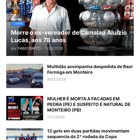
CARIRI
Morre o ex-vereador de Camalaú Aluízio
Lucas, aos 78 anos
por
FABIO BRITO
-
7/26/2026
Multidão acompanha despedida de Raul
Formiga em Monteiro
8/03/2026
MULHER É MORTA A FACADAS EM
PEDRA (PE) E SUSPEITO É NATURAL DE
MONTEIRO (PB)
7/11/2026
12 gols em duas partidas movimentam
sequencia da 2ª rodada da Copa