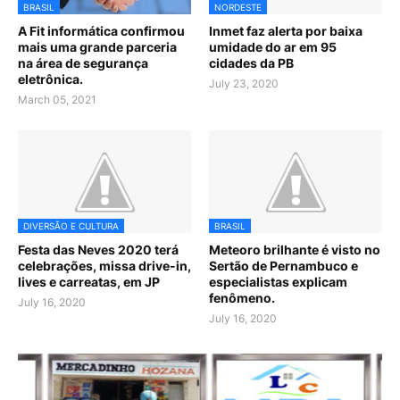
BRASIL
NORDESTE
A Fit informática confirmou
Inmet faz alerta por baixa
mais uma grande parceria
umidade do ar em 95
na área de segurança
cidades da PB
eletrônica.
July 23, 2020
March 05, 2021
DIVERSÃO E CULTURA
BRASIL
Festa das Neves 2020 terá
Meteoro brilhante é visto no
celebrações, missa drive-in,
Sertão de Pernambuco e
lives e carreatas, em JP
especialistas explicam
fenômeno.
July 16, 2020
July 16, 2020