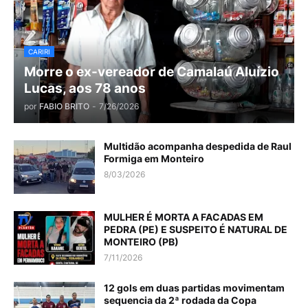
CARIRI
Morre o ex-vereador de Camalaú Aluízio
Lucas, aos 78 anos
por
FABIO BRITO
-
7/26/2026
Multidão acompanha despedida de Raul
Formiga em Monteiro
8/03/2026
MULHER É MORTA A FACADAS EM
PEDRA (PE) E SUSPEITO É NATURAL DE
MONTEIRO (PB)
7/11/2026
12 gols em duas partidas movimentam
sequencia da 2ª rodada da Copa