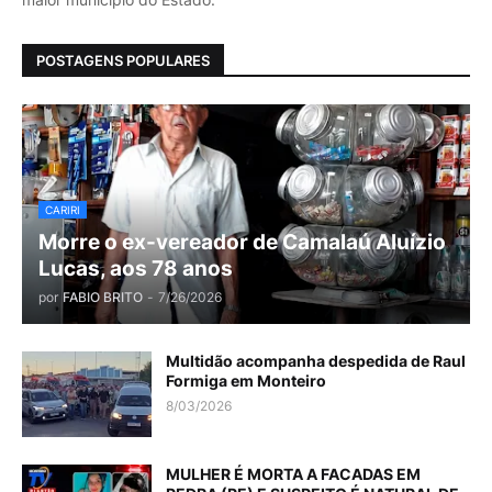
POSTAGENS POPULARES
CARIRI
Morre o ex-vereador de Camalaú Aluízio
Lucas, aos 78 anos
por
FABIO BRITO
-
7/26/2026
Multidão acompanha despedida de Raul
Formiga em Monteiro
8/03/2026
MULHER É MORTA A FACADAS EM