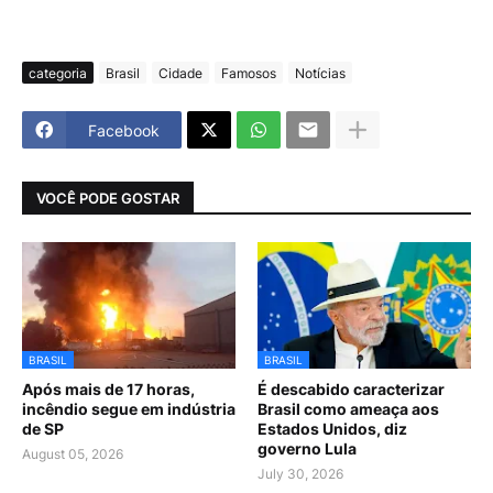
categoria
Brasil
Cidade
Famosos
Notícias
Facebook
VOCÊ PODE GOSTAR
BRASIL
BRASIL
Após mais de 17 horas,
É descabido caracterizar
incêndio segue em indústria
Brasil como ameaça aos
de SP
Estados Unidos, diz
governo Lula
August 05, 2026
July 30, 2026