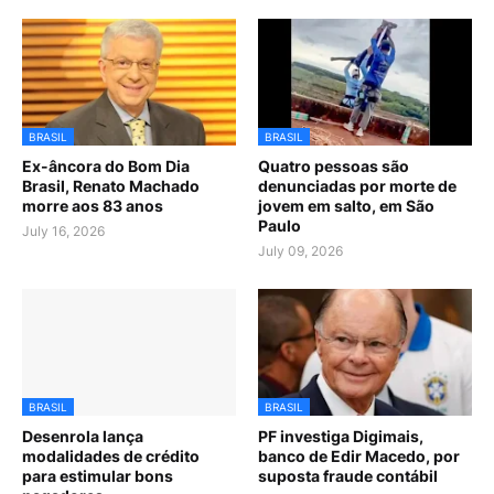
BRASIL
BRASIL
Ex-âncora do Bom Dia
Quatro pessoas são
Brasil, Renato Machado
denunciadas por morte de
morre aos 83 anos
jovem em salto, em São
Paulo
July 16, 2026
July 09, 2026
BRASIL
BRASIL
Desenrola lança
PF investiga Digimais,
modalidades de crédito
banco de Edir Macedo, por
para estimular bons
suposta fraude contábil