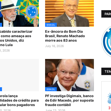
PAR
L
BRASIL
cabido caracterizar
Ex-âncora do Bom Dia
l como ameaça aos
Brasil, Renato Machado
os Unidos, diz
morre aos 83 anos
no Lula
July 16, 2026
0, 2026
TE
L
BRASIL
rola lança
PF investiga Digimais, banco
idades de crédito para
de Edir Macedo, por suposta
ular bons pagadores
fraude contábil
0, 2026
June 23, 2026