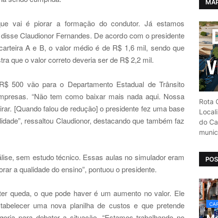
MAP
que vai é piorar a formação do condutor. Já estamos
 disse Claudionor Fernandes. De acordo com o presidente
 carteira A e B, o valor médio é de R$ 1,6 mil, sendo que
tra que o valor correto deveria ser de R$ 2,2 mil.
 R$ 500 vão para o Departamento Estadual de Trânsito
 empresas. “Não tem como baixar mais nada aqui. Nossa
Rota C
irar. [Quando falou de redução] o presidente fez uma base
Local
alidade”, ressaltou Claudionor, destacando que também faz
do Car
munic
ise, sem estudo técnico. Essas aulas no simulador eram
POS
orar a qualidade do ensino”, pontuou o presidente.
ter queda, o que pode haver é um aumento no valor. Ele
tabelecer uma nova planilha de custos e que pretende
CAR
oria para debater a situação. “Estamos trabalhando no