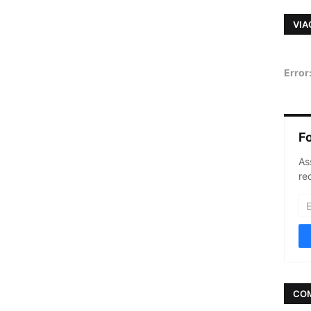
VIA
Error
F
As
re
CO