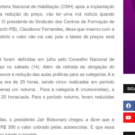
arteira Nacional de Habilitação (CNH) após a implantação
 redução do preço, vão ter uma má notícia quando
 O presidente do Sindicato dos Centros de Formação de
decfc-PB), Claudionor Fernandes, disse que mesmo com a
tório o valor não vai cair, pois a tabela de preços está
foram definidas em julho pelo Conselho Nacional de
gor no sábado (14). Além da retirada da obrigação do
houve a redução das aulas práticas para as categorias A e
ga era de 25 horas, sendo cinco realizadas em período
nas um noturna . Para a categoria A (motocicletas), a
SIG
 20 horas/aula. Para o período noturno, foram reduzidas
s, o presidente Jair Bolsonaro chegou a dizer que a
m R$ 300 o valor cobrado pelas autoescolas. E que essa
a sendo cumprida.