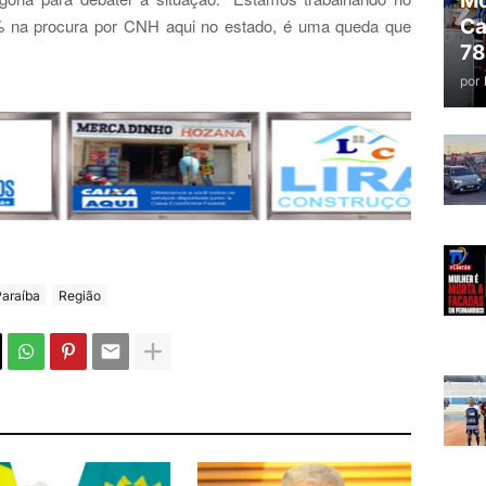
Mo
Ca
 na procura por CNH aqui no estado, é uma queda que
78
por
Paraíba
Região