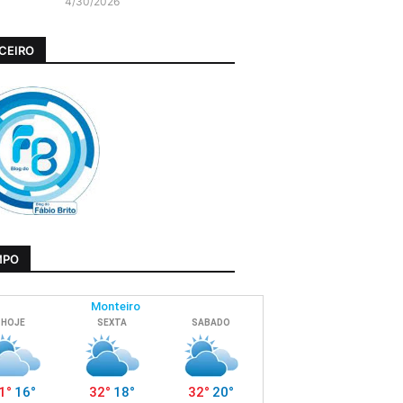
4/30/2026
CEIRO
MPO