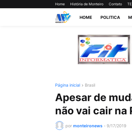
Home
História de Monteiro
Contato
TE
HOME
POLITICA
M
Página inicial
Brasil
Apesar de mud
não vai cair na 
por
monteironews
-
9/17/2019