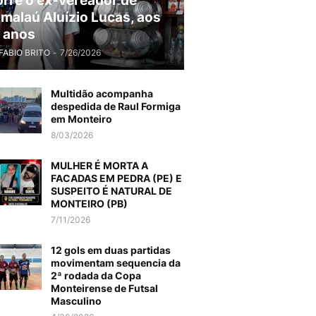
rre o ex-vereador de
malaú Aluízio Lucas, aos
 anos
FABIO BRITO
-
7/26/2026
Multidão acompanha
despedida de Raul Formiga
em Monteiro
8/03/2026
MULHER É MORTA A
FACADAS EM PEDRA (PE) E
SUSPEITO É NATURAL DE
MONTEIRO (PB)
7/11/2026
12 gols em duas partidas
movimentam sequencia da
2ª rodada da Copa
Monteirense de Futsal
Masculino