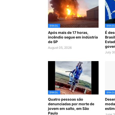
BRASIL
BRASI
Após mais de 17 horas,
É des
incêndio segue em indústria
Brasi
de SP
Estad
gover
August 05, 2026
July 3
BRASIL
BRASI
Quatro pessoas são
Desen
denunciadas por morte de
modal
jovem em salto, em São
estim
Paulo
June 3