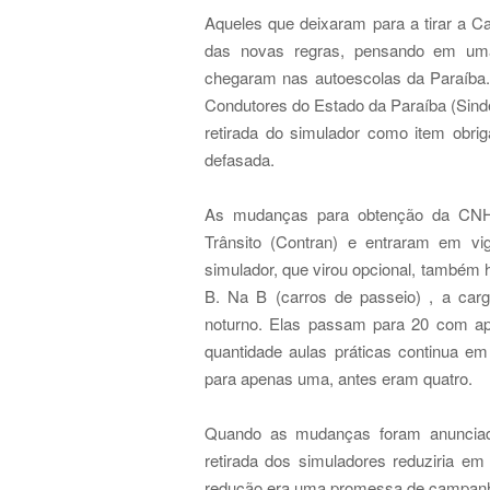
Aqueles que deixaram para a tirar a C
das novas regras, pensando em uma
chegaram nas autoescolas da Paraíba.
Condutores do Estado da Paraíba (Sin
retirada do simulador como item obriga
defasada.
As mudanças para obtenção da CNH 
Trânsito (Contran) e entraram em vi
simulador, que virou opcional, também 
B. Na B (carros de passeio) , a car
noturno. Elas passam para 20 com ape
quantidade aulas práticas continua em
para apenas uma, antes eram quatro.
Quando as mudanças foram anunciada
retirada dos simuladores reduziria e
redução era uma promessa de campanh