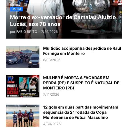
CARIRI
Morre o ex-vereador de Camalaú Aluízio
Lucas, aos 78 anos
por
FABIO BRITO
-
7/26/2026
Multidão acompanha despedida de Raul
Formiga em Monteiro
8/03/2026
MULHER É MORTA A FACADAS EM
PEDRA (PE) E SUSPEITO É NATURAL DE
MONTEIRO (PB)
7/11/2026
12 gols em duas partidas movimentam
sequencia da 2ª rodada da Copa
Monteirense de Futsal Masculino
4/30/2026