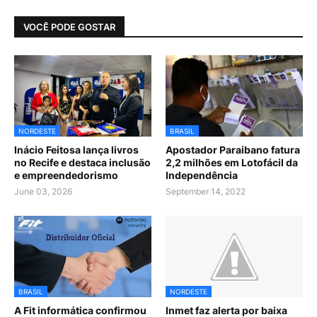
VOCÊ PODE GOSTAR
NORDESTE
BRASIL
Inácio Feitosa lança livros
Apostador Paraibano fatura
no Recife e destaca inclusão
2,2 milhões em Lotofácil da
e empreendedorismo
Independência
June 03, 2026
September 14, 2022
BRASIL
NORDESTE
A Fit informática confirmou
Inmet faz alerta por baixa