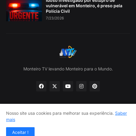
Idoso investigado por estupro de
vulnerável em Monteiro, é preso pela
Polícia Civil
7/23/2026
Monteiro TV levando Monteiro para o Mundo.
Nosso site usa cookies para melhorar sua experiência.
Saber
Home
Sobre nós
política de Privacidade
mais
Contate-nos
Aceitar !
Design por -
Lojas Lira