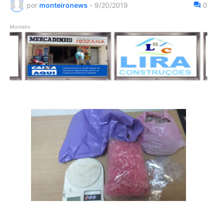
por
monteironews
-
9/20/2019
0
Monteiro