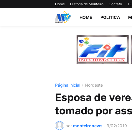
Home
História de Monteiro
Contato
TE
HOME
POLITICA
M
Página inicial
Nordeste
Esposa de vere
tomado por assa
por
monteironews
-
9/02/2019