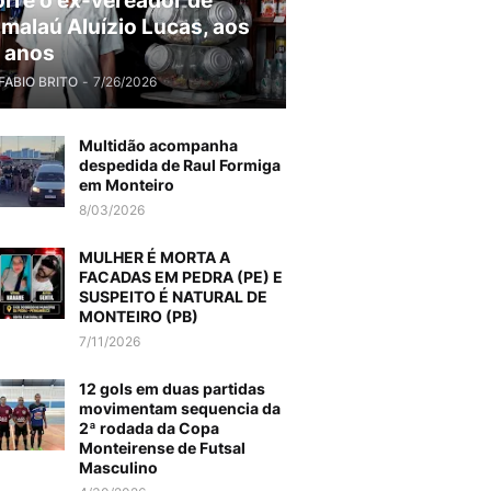
rre o ex-vereador de
malaú Aluízio Lucas, aos
 anos
FABIO BRITO
-
7/26/2026
Multidão acompanha
despedida de Raul Formiga
em Monteiro
8/03/2026
MULHER É MORTA A
FACADAS EM PEDRA (PE) E
SUSPEITO É NATURAL DE
MONTEIRO (PB)
7/11/2026
12 gols em duas partidas
movimentam sequencia da
2ª rodada da Copa
Monteirense de Futsal
Masculino