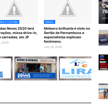
Mo
Ca
78
por
SÃO E CULTURA
BRASIL
 das Neves 2020 terá
Meteoro brilhante é visto no
rações, missa drive-in,
Sertão de Pernambuco e
 e carreatas, em JP
especialistas explicam
fenômeno.
6, 2020
July 16, 2020