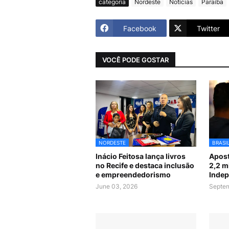
categoria
Nordeste
Notícias
Paraíba
Facebook
Twitter
VOCÊ PODE GOSTAR
NORDESTE
BRASI
Inácio Feitosa lança livros
Apost
no Recife e destaca inclusão
2,2 m
e empreendedorismo
Indep
June 03, 2026
Septem