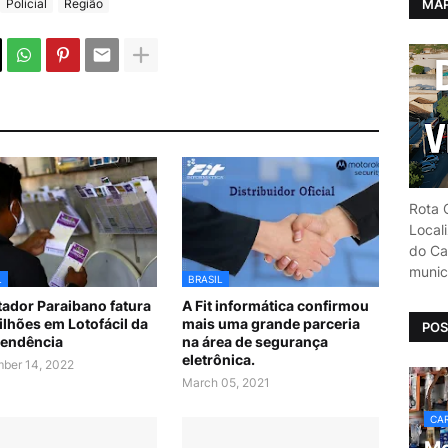
MAP
Policial
Região
Rota C
Local
do Car
munic
L
BRASIL
ador Paraibano fatura
A Fit informática confirmou
ilhões em Lotofácil da
mais uma grande parceria
POS
endência
na área de segurança
eletrônica.
ber 14, 2022
March 05, 2021
CAR