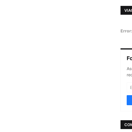
VIA
Error
F
As
re
CO