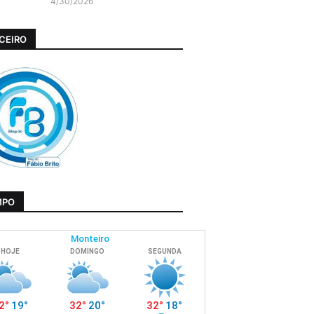
4/30/2026
CEIRO
MPO