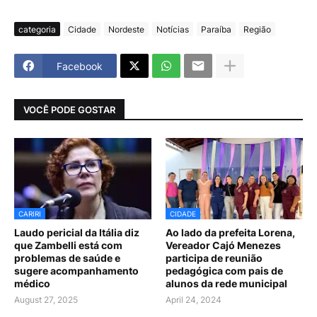
categoria
Cidade
Nordeste
Notícias
Paraíba
Região
Facebook
VOCÊ PODE GOSTAR
CARIRI
CIDADE
Laudo pericial da Itália diz
Ao lado da prefeita Lorena,
que Zambelli está com
Vereador Cajó Menezes
problemas de saúde e
participa de reunião
sugere acompanhamento
pedagógica com pais de
médico
alunos da rede municipal
August 27, 2025
April 24, 2024