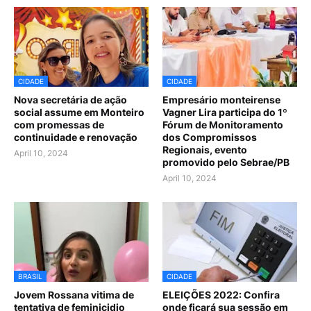
CIDADE
CIDADE
Nova secretária de ação
Empresário monteirense
social assume em Monteiro
Vagner Lira participa do 1º
com promessas de
Fórum de Monitoramento
continuidade e renovação
dos Compromissos
Regionais, evento
April 10, 2024
promovido pelo Sebrae/PB
April 10, 2024
BRASIL
CIDADE
Jovem Rossana vitima de
ELEIÇÕES 2022: Confira
tentativa de feminicidio
onde ficará sua sessão em