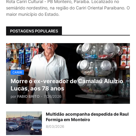
Rota Cariri Cultural - PB Monteiro, Paraíba. Localizado no
semiárido nordestino, na região do Cariri Oriental Paraibano. O
maior município do Estado.
POSTAGENS POPULARES
CARIRI
Morre o ex-vereador de Camalaú Aluízio
Lucas, aos 78 anos
por
FABIO BRITO
-
7/26/2026
Multidão acompanha despedida de Raul
Formiga em Monteiro
8/03/2026