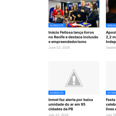
NORDESTE
BRASI
Inácio Feitosa lança livros
Apost
no Recife e destaca inclusão
2,2 m
e empreendedorismo
Indep
June 03, 2026
Septem
NORDESTE
DIVER
Inmet faz alerta por baixa
Festa
umidade do ar em 95
celeb
cidades da PB
lives
July 23, 2020
July 1