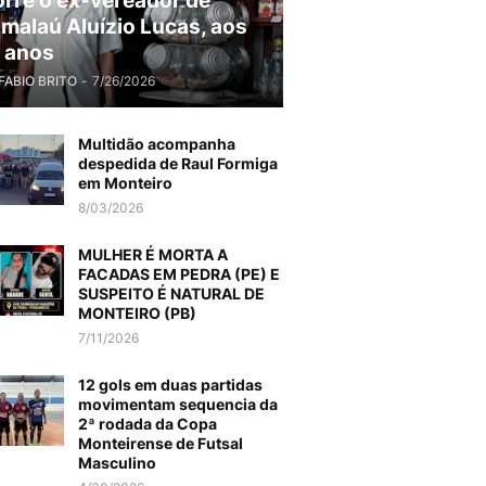
rre o ex-vereador de
malaú Aluízio Lucas, aos
 anos
FABIO BRITO
-
7/26/2026
Multidão acompanha
despedida de Raul Formiga
em Monteiro
8/03/2026
MULHER É MORTA A
FACADAS EM PEDRA (PE) E
SUSPEITO É NATURAL DE
MONTEIRO (PB)
7/11/2026
12 gols em duas partidas
movimentam sequencia da
2ª rodada da Copa
Monteirense de Futsal
Masculino