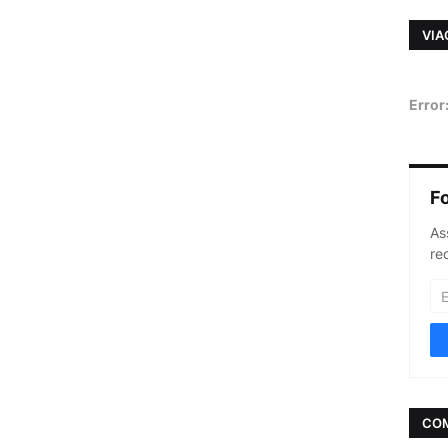
VIA
Error
F
As
re
CO