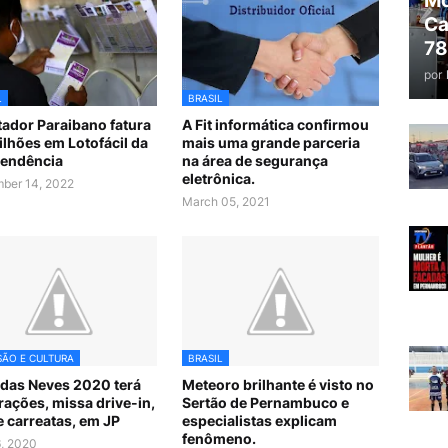
Mo
Ca
78
por
L
BRASIL
ador Paraibano fatura
A Fit informática confirmou
ilhões em Lotofácil da
mais uma grande parceria
endência
na área de segurança
eletrônica.
ber 14, 2022
March 05, 2021
SÃO E CULTURA
BRASIL
 das Neves 2020 terá
Meteoro brilhante é visto no
rações, missa drive-in,
Sertão de Pernambuco e
 e carreatas, em JP
especialistas explicam
fenômeno.
6, 2020