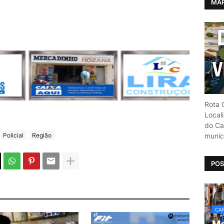
MAP
Rota C
Local
do Car
Policial
Região
munic
POS
CAR