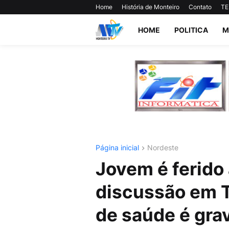
Home
História de Monteiro
Contato
TE
HOME
POLITICA
M
Página inicial
Nordeste
Jovem é ferido
discussão em T
de saúde é gra