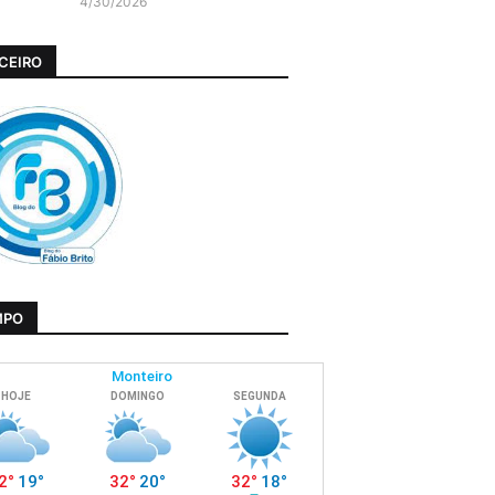
4/30/2026
CEIRO
MPO