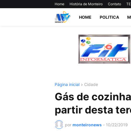
Home
História de Monteiro
Contato
TE
HOME
POLITICA
M
Página inicial
Cidade
Gás de cozinha
partir desta ter
por
monteironews
-
10/22/2019