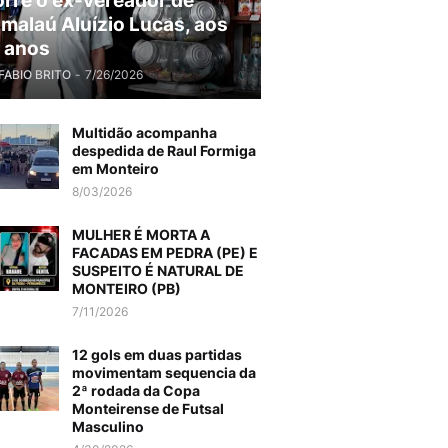
rre o ex-vereador de
malaú Aluízio Lucas, aos
 anos
FABIO BRITO
-
7/26/2026
Multidão acompanha
despedida de Raul Formiga
em Monteiro
8/03/2026
MULHER É MORTA A
FACADAS EM PEDRA (PE) E
SUSPEITO É NATURAL DE
MONTEIRO (PB)
7/11/2026
12 gols em duas partidas
movimentam sequencia da
2ª rodada da Copa
Monteirense de Futsal
Masculino