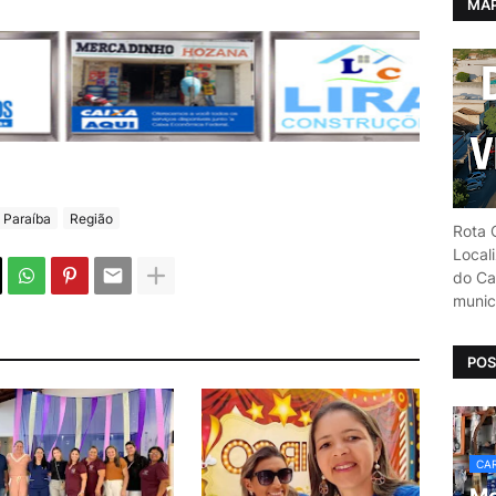
MAP
Paraíba
Região
Rota C
Local
do Car
munic
POS
CAR