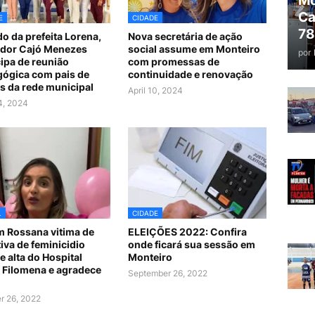
Mo
Ca
E
CIDADE
78
do da prefeita Lorena,
Nova secretária de ação
dor Cajó Menezes
social assume em Monteiro
por
cipa de reunião
com promessas de
ógica com pais de
continuidade e renovação
s da rede municipal
April 10, 2024
24, 2024
L
CIDADE
 Rossana vitima de
ELEIÇÕES 2022: Confira
tiva de feminicidio
onde ficará sua sessão em
e alta do Hospital
Monteiro
 Filomena e agradece
September 26, 2022
r 26, 2022