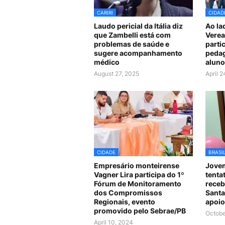
CARIRI
CIDAD
Laudo pericial da Itália diz
Ao la
que Zambelli está com
Verea
problemas de saúde e
parti
sugere acompanhamento
pedag
médico
aluno
August 27, 2025
April 
CIDADE
BRASI
Empresário monteirense
Jovem
Vagner Lira participa do 1º
tenta
Fórum de Monitoramento
receb
dos Compromissos
Santa
Regionais, evento
apoio
promovido pelo Sebrae/PB
Octobe
April 10, 2024