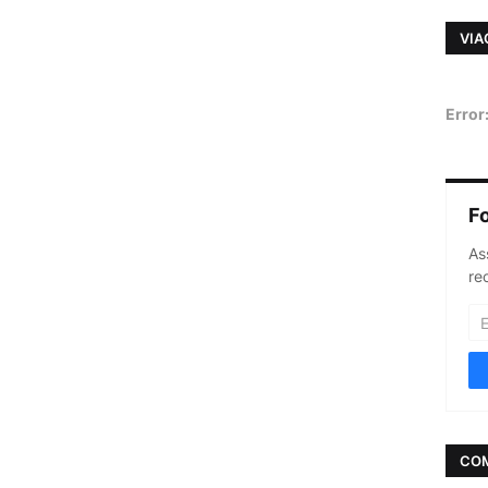
VIA
Error
F
As
re
CO