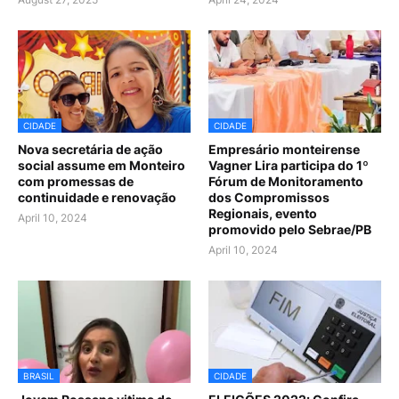
CIDADE
CIDADE
Nova secretária de ação
Empresário monteirense
social assume em Monteiro
Vagner Lira participa do 1º
com promessas de
Fórum de Monitoramento
continuidade e renovação
dos Compromissos
Regionais, evento
April 10, 2024
promovido pelo Sebrae/PB
April 10, 2024
BRASIL
CIDADE