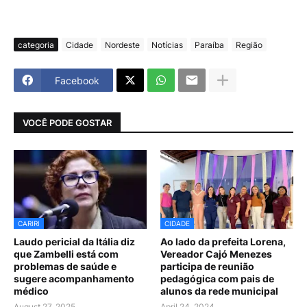
categoria
Cidade
Nordeste
Notícias
Paraíba
Região
Facebook
VOCÊ PODE GOSTAR
CARIRI
CIDADE
Laudo pericial da Itália diz
Ao lado da prefeita Lorena,
que Zambelli está com
Vereador Cajó Menezes
problemas de saúde e
participa de reunião
sugere acompanhamento
pedagógica com pais de
médico
alunos da rede municipal
August 27, 2025
April 24, 2024