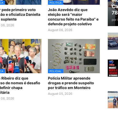
Mo
ICA
POLITICA
Ca
 pede primeiro voto
João Azevêdo diz que
78
ão e oficializa Daniella
eleição será "maior
suplente
concurso feito na Paraíba" e
por
defende projeto coletivo
 06, 2026
August 06, 2026
ICA
POLICIAL
 Ribeiro diz que
Polícia Militar apreende
so de nomes é desafio
drogas e prende suspeito
definir chapa
por tráfico em Monteiro
itária
August 05, 2026
 06, 2026