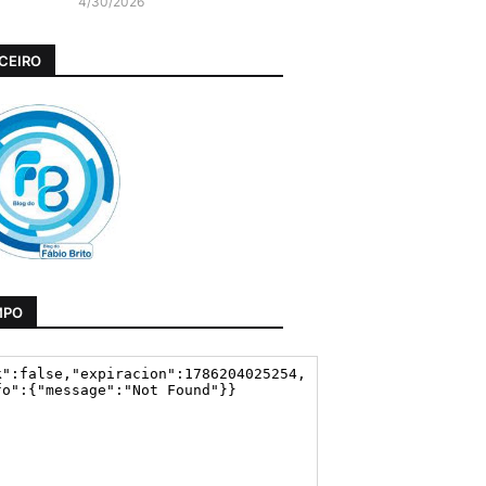
4/30/2026
CEIRO
MPO