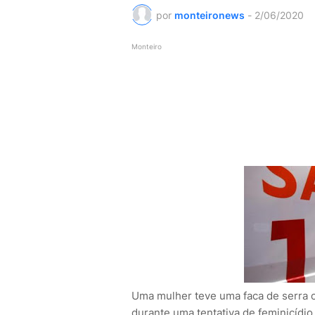
por
monteironews
-
2/06/2020
Monteiro
Uma mulher teve uma faca de serra cr
durante uma tentativa de feminicídi