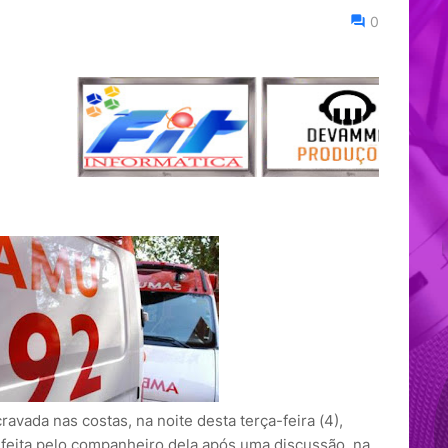
0
avada nas costas, na noite desta terça-feira (4),
o feita pelo companheiro dela após uma discussão, na