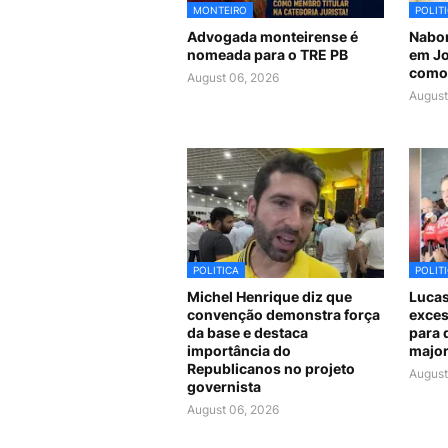
MONTEIRO
POLIT
Advogada monteirense é
Nabor
nomeada para o TRE PB
em Jo
como 
August 06, 2026
August
POLITICA
POLIT
Michel Henrique diz que
Lucas
convenção demonstra força
exces
da base e destaca
para 
importância do
major
Republicanos no projeto
August
governista
August 06, 2026