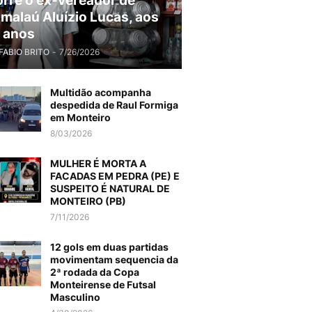
rre o ex-vereador de
malaú Aluízio Lucas, aos
 anos
FABIO BRITO
-
7/26/2026
Multidão acompanha
despedida de Raul Formiga
em Monteiro
8/03/2026
MULHER É MORTA A
FACADAS EM PEDRA (PE) E
SUSPEITO É NATURAL DE
MONTEIRO (PB)
7/11/2026
12 gols em duas partidas
movimentam sequencia da
2ª rodada da Copa
Monteirense de Futsal
Masculino