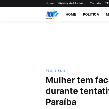
Home
História de Monteiro
Contato
TE
HOME
POLITICA
M
Página inicial
Mulher tem fac
durante tentati
Paraíba