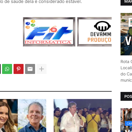
do de saúde dela é considerado estável.
MAP
Rota C
Local
do Car
munic
POS
CAR