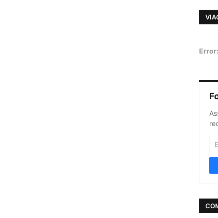
VIA
Error
F
As
re
CO