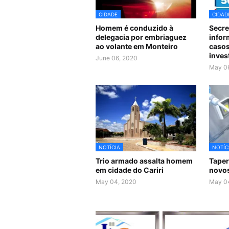
CIDADE
CIDAD
Homem é conduzido à
Secre
delegacia por embriaguez
infor
ao volante em Monteiro
casos
inves
June 06, 2020
May 0
NOTÍCIA
NOTÍC
Trio armado assalta homem
Taper
em cidade do Cariri
novos
May 04, 2020
May 0