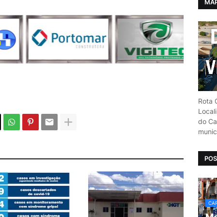
MAP
Rota C
Local
do Car
munic
POS
CAR