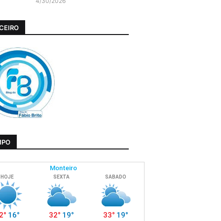
4/30/2026
CEIRO
MPO