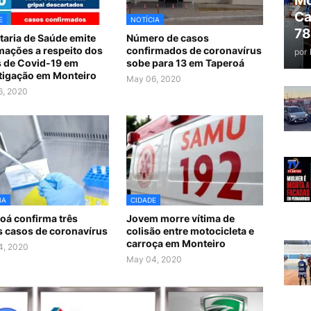
Mo
Ca
E
NOTÍCIA
78
taria de Saúde emite
Número de casos
mações a respeito dos
confirmados de coronavírus
por
 de Covid-19 em
sobe para 13 em Taperoá
tigação em Monteiro
May 06, 2020
6, 2020
IA
CIDADE
oá confirma três
Jovem morre vítima de
 casos de coronavírus
colisão entre motocicleta e
carroça em Monteiro
4, 2020
May 04, 2020