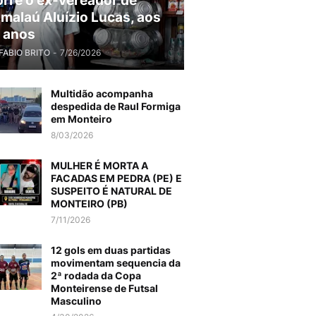
rre o ex-vereador de
malaú Aluízio Lucas, aos
 anos
FABIO BRITO
-
7/26/2026
Multidão acompanha
despedida de Raul Formiga
em Monteiro
8/03/2026
MULHER É MORTA A
FACADAS EM PEDRA (PE) E
SUSPEITO É NATURAL DE
MONTEIRO (PB)
7/11/2026
12 gols em duas partidas
movimentam sequencia da
2ª rodada da Copa
Monteirense de Futsal
Masculino