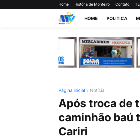
Home
História de Monteiro
Contato
TE
HOME
POLITICA
M
Página inicial
Notícia
Após troca de t
caminhão baú t
Cariri