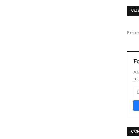
VIA
Error
F
As
re
CO