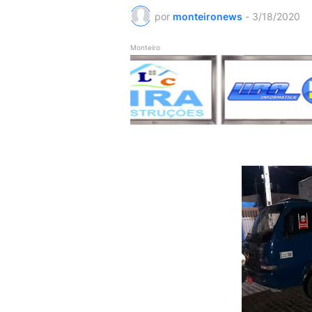
por
monteironews
-
3/18/2020
Monteiro