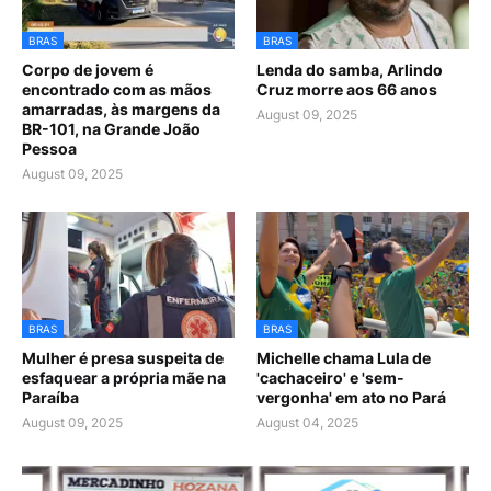
BRAS
BRAS
Corpo de jovem é
Lenda do samba, Arlindo
encontrado com as mãos
Cruz morre aos 66 anos
amarradas, às margens da
August 09, 2025
BR-101, na Grande João
Pessoa
August 09, 2025
BRAS
BRAS
Mulher é presa suspeita de
Michelle chama Lula de
esfaquear a própria mãe na
'cachaceiro' e 'sem-
Paraíba
vergonha' em ato no Pará
August 09, 2025
August 04, 2025