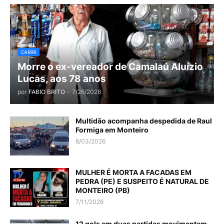
CARIRI
Morre o ex-vereador de Camalaú Aluízio
Lucas, aos 78 anos
por
FABIO BRITO
-
7/26/2026
Multidão acompanha despedida de Raul
Formiga em Monteiro
8/03/2026
MULHER É MORTA A FACADAS EM
PEDRA (PE) E SUSPEITO É NATURAL DE
MONTEIRO (PB)
7/11/2026
12 gols em duas partidas movimentam