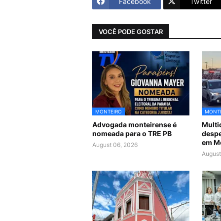
Facebook
Twitter
VOCÊ PODE GOSTAR
MONTEIRO
MONT
Advogada monteirense é
Mult
nomeada para o TRE PB
despe
em M
August 06, 2026
August