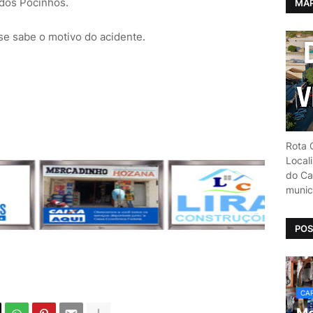
 dos Pocinhos.
MAP
se sabe o motivo do acidente.
Rota C
Local
do Car
munic
POS
CAR