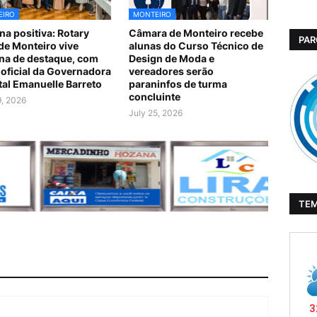
EIRO
MONTEIRO
a positiva: Rotary
Câmara de Monteiro recebe
PAR
de Monteiro vive
alunas do Curso Técnico de
a de destaque, com
Design de Moda e
a oficial da Governadora
vereadores serão
ital Emanuelle Barreto
paraninfos de turma
concluinte
9, 2026
July 25, 2026
TE