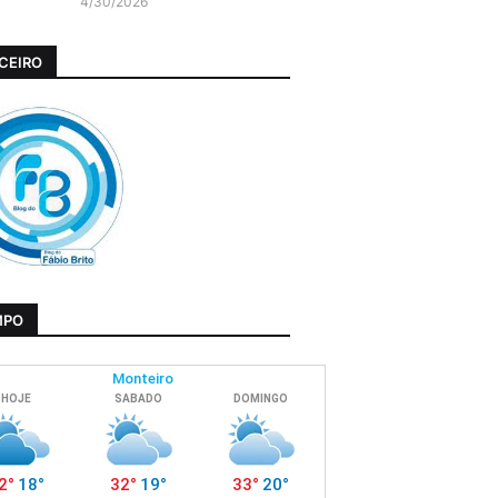
4/30/2026
CEIRO
MPO