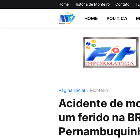
Home
História de Monteiro
Contato
TE
HOME
POLITICA
M
Página inicial
Monteiro
Acidente de mot
um ferido na B
Pernambuquin