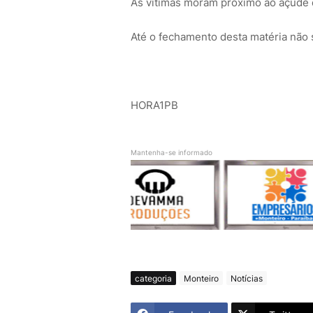
As vítimas moram próximo ao açude
Até o fechamento desta matéria não 
HORA1PB
Mantenha-se informado
categoria
Monteiro
Notícias