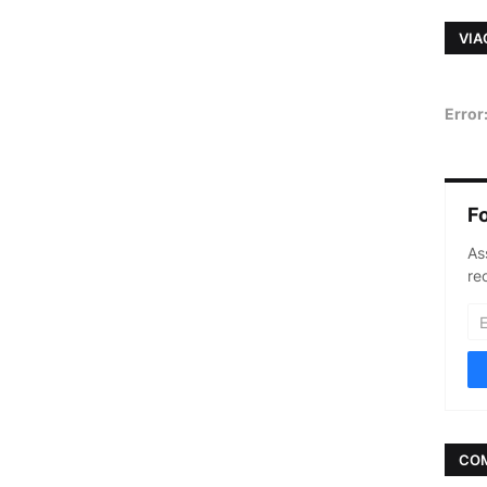
VIA
Error
F
As
re
CO