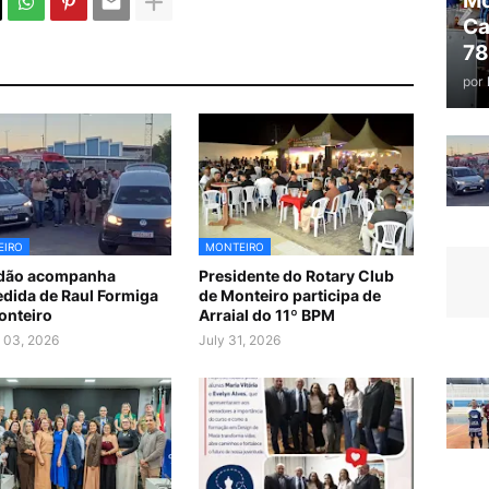
Mo
Ca
78
por
EIRO
MONTEIRO
idão acompanha
Presidente do Rotary Club
dida de Raul Formiga
de Monteiro participa de
onteiro
Arraial do 11º BPM
 03, 2026
July 31, 2026