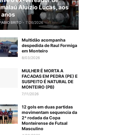
rre o ex-vereador de
malaú Aluízio Lucas, aos
 anos
FABIO BRITO
-
7/26/2026
Multidão acompanha
despedida de Raul Formiga
em Monteiro
8/03/2026
MULHER É MORTA A
FACADAS EM PEDRA (PE) E
SUSPEITO É NATURAL DE
MONTEIRO (PB)
7/11/2026
12 gols em duas partidas
movimentam sequencia da
2ª rodada da Copa
Monteirense de Futsal
Masculino