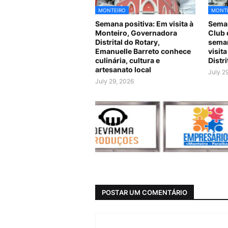
MONTEIRO
MONT
Semana positiva: Em visita à
Seman
Monteiro, Governadora
Club 
Distrital do Rotary,
seman
Emanuelle Barreto conhece
visit
culinária, cultura e
Distr
artesanato local
July 2
July 29, 2026
POSTAR UM COMENTÁRIO