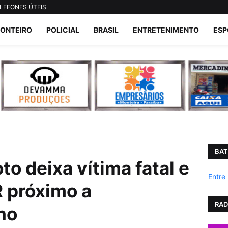
LEFONES ÚTEIS
ONTEIRO
POLICIAL
BRASIL
ENTRETENIMENTO
ESP
BAT
o deixa vítima fatal e
Entre
R próximo a
RAD
ho