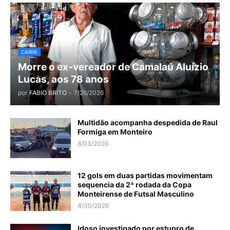
CARIRI
Morre o ex-vereador de Camalaú Aluízio
Lucas, aos 78 anos
por
FABIO BRITO
-
7/26/2026
Multidão acompanha despedida de Raul
Formiga em Monteiro
8/03/2026
12 gols em duas partidas movimentam
sequencia da 2ª rodada da Copa
Monteirense de Futsal Masculino
4/30/2026
Idoso investigado por estupro de